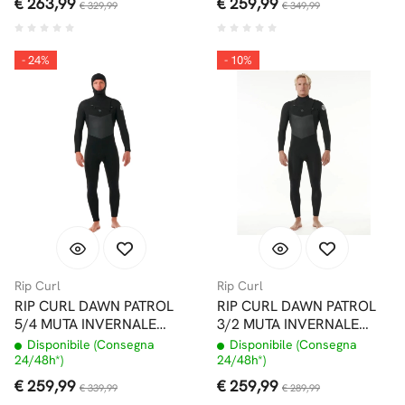
€ 263,99
€ 259,99
€ 329,99
€ 349,99
- 24%
- 10%
Rip Curl
Rip Curl
RIP CURL DAWN PATROL
RIP CURL DAWN PATROL
5/4 MUTA INVERNALE
3/2 MUTA INVERNALE
CHEST ZIP CON
FRONT ZIP BLACK
Disponibile (Consegna
Disponibile (Consegna
CAPPUCCIO
24/48h*)
24/48h*)
€ 259,99
€ 259,99
€ 339,99
€ 289,99