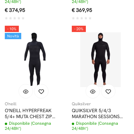
DONNA
24/48h*)
24/48h*)
€ 374,95
€ 369,95
- 10%
- 20%
Novità
O'neill
Quiksilver
O'NEILL HYPERFREAK
QUIKSILVER 5/4/3
5/4+ MUTA CHEST ZIP
MARATHON SESSIONS
CON CAPPUCCIO
CHEST ZIP MUTA CON
Disponibile (Consegna
Disponibile (Consegna
CAPPUCCIO E PRIMALOFT
24/48h*)
24/48h*)