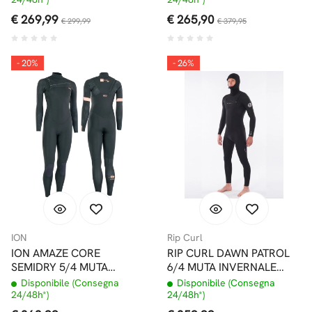
€ 269,99
€ 265,90
€ 299,99
€ 379,95
- 20%
- 26%
ION
Rip Curl
ION AMAZE CORE
RIP CURL DAWN PATROL
SEMIDRY 5/4 MUTA
6/4 MUTA INVERNALE
DONNA FRONT ZIP
CHEST ZIP CON
Disponibile (Consegna
Disponibile (Consegna
CAPPUCCIO
24/48h*)
24/48h*)