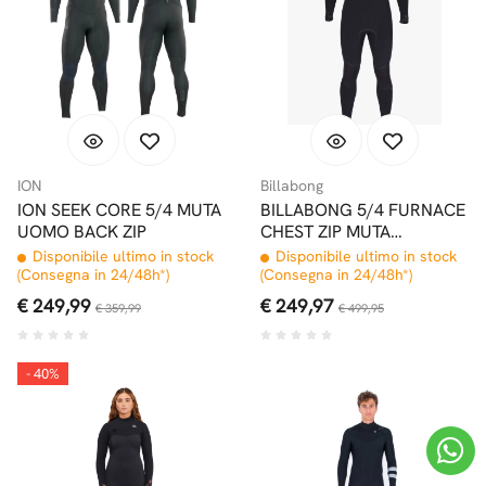
ION
Billabong
ION SEEK CORE 5/4 MUTA
BILLABONG 5/4 FURNACE
UOMO BACK ZIP
CHEST ZIP MUTA
INVERNALE
Disponibile ultimo in stock
Disponibile ultimo in stock
(Consegna in 24/48h*)
(Consegna in 24/48h*)
€ 249,99
€ 249,97
€ 359,99
€ 499,95
- 40%