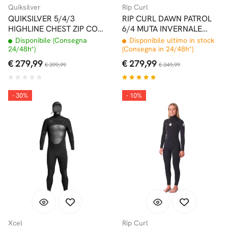
Quiksilver
Rip Curl
QUIKSILVER 5/4/3
RIP CURL DAWN PATROL
HIGHLINE CHEST ZIP CON
6/4 MUTA INVERNALE
CAPPUCCIO MUTA INTERA
CHEST ZIP CON
Disponibile (Consegna
Disponibile ultimo in stock
BLACK
CAPPUCCIO
24/48h*)
(Consegna in 24/48h*)
€ 279,99
€ 279,99
€ 399,99
€ 349,99
- 30%
- 10%
Xcel
Rip Curl