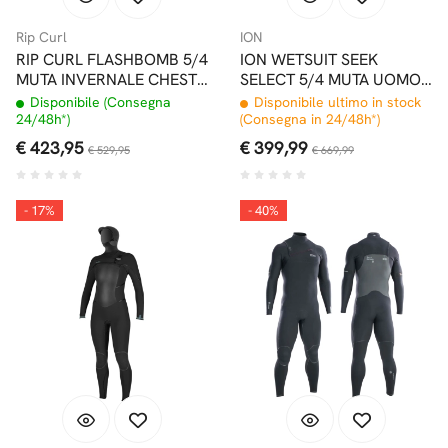
Rip Curl
ION
RIP CURL FLASHBOMB 5/4
ION WETSUIT SEEK
MUTA INVERNALE CHEST
SELECT 5/4 MUTA UOMO
ZIP CON CAPPUCCIO
FRONT ZIP BLACK
Disponibile (Consegna
Disponibile ultimo in stock
24/48h*)
(Consegna in 24/48h*)
€ 423,95
€ 399,99
€ 529,95
€ 669,99
- 17%
- 40%