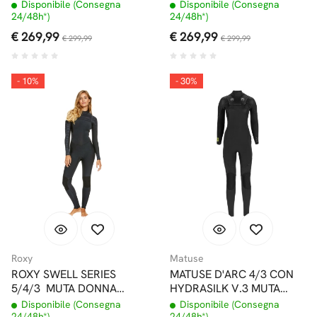
FRONT ZIP
DONNA FRONT ZIP
Disponibile (Consegna
Disponibile (Consegna
24/48h*)
24/48h*)
€ 269,99
€ 269,99
€ 299,99
€ 299,99
- 10%
- 30%
Roxy
Matuse
ROXY SWELL SERIES
MATUSE D'ARC 4/3 CON
5/4/3 MUTA DONNA
HYDRASILK V.3 MUTA
FRONT ZIP BLACK
DONNA INVERNALE
Disponibile (Consegna
Disponibile (Consegna
FRONT ZIP
24/48h*)
24/48h*)