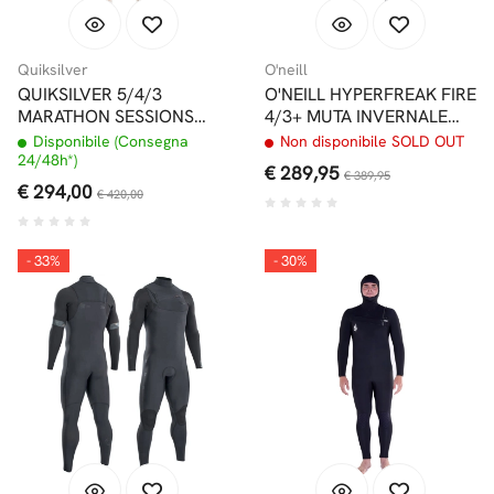
Quiksilver
O'neill
QUIKSILVER 5/4/3
O'NEILL HYPERFREAK FIRE
MARATHON SESSIONS
4/3+ MUTA INVERNALE
CHEST ZIP MUTA CON
CHEST ZIP
Disponibile (Consegna
Non disponibile SOLD OUT
CAPPUCCIO
24/48h*)
€ 289,95
€ 389,95
€ 294,00
€ 420,00
- 33%
- 30%