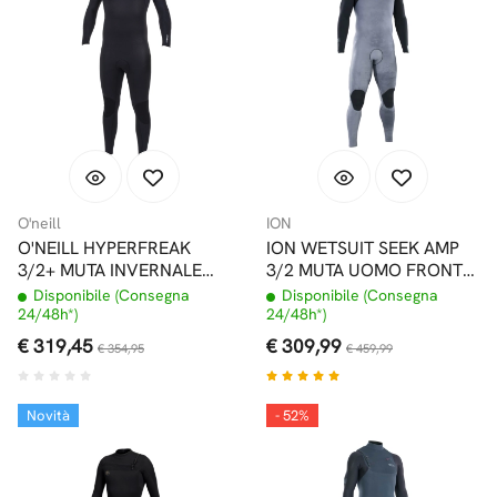
O'neill
ION
O'NEILL HYPERFREAK
ION WETSUIT SEEK AMP
3/2+ MUTA INVERNALE
3/2 MUTA UOMO FRONT
FRONT ZIP
ZIP TIE DYE LTD GREY
Disponibile (Consegna
Disponibile (Consegna
24/48h*)
24/48h*)
€ 319,45
€ 309,99
€ 354,95
€ 459,99
Novità
- 52%