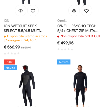
Nel complesso sono molto contento dell’acquisto e la consiglio
assolutamente!
ION
O'neill
ION WETSUIT SEEK
O'NEILL PSYCHO TECH
SELECT 5.5/4.5 MUTA
5/4+ CHEST ZIP MUTA
UOMO FRONT ZIP CON
INVERNALE
Disponibile ultimo in stock
Non disponibile SOLD OUT
CAPPUCCIO BLACK
(Consegna in 24/48h*)
€ 499,95
€ 566,99
€ 629,99
- 20%
Novità
Novità