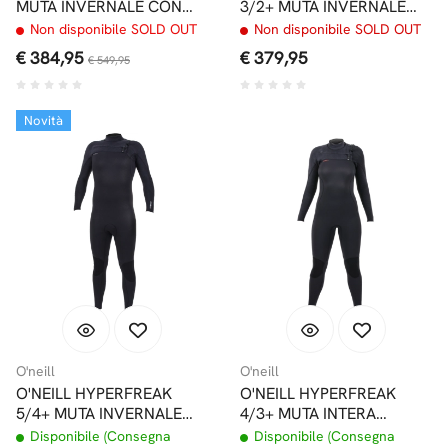
MUTA INVERNALE CON
3/2+ MUTA INVERNALE
CAPPUCCIO FRONT ZIP
FRONT ZIP
Non disponibile SOLD OUT
Non disponibile SOLD OUT
€ 384,95
€ 379,95
€ 549,95
Novità
O'neill
O'neill
O'NEILL HYPERFREAK
O'NEILL HYPERFREAK
5/4+ MUTA INVERNALE
4/3+ MUTA INTERA
CHEST ZIP
INVERNALE FRONT ZIP
Disponibile (Consegna
Disponibile (Consegna