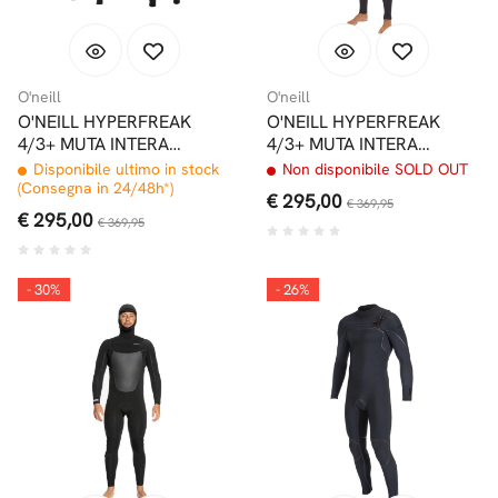
O'neill
O'neill
O'NEILL HYPERFREAK
O'NEILL HYPERFREAK
4/3+ MUTA INTERA
4/3+ MUTA INTERA
INVERNALE FRONT ZIP
INVERNALE FRONT ZIP
Disponibile ultimo in stock
Non disponibile SOLD OUT
ARABICA/CHIMERA
(Consegna in 24/48h*)
€ 295,00
€ 369,95
€ 295,00
€ 369,95
- 30%
- 26%