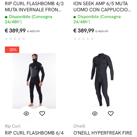
RIP CURL FLASHBOMB 4/3
ION SEEK AMP 6/5 MUTA
MUTA INVERNALE FRONT
UOMO CON CAPPUCCIO
ZIP
FRONTZIP
Disponibile (Consegna
Disponibile (Consegna
24/48h*)
24/48h*)
€ 389,99
€ 389,99
€ 489,99
€ 489,99
- 30%
Rip Curl
O'neill
RIP CURL FLASHBOMB 6/4
O'NEILL HYPERFREAK FIRE