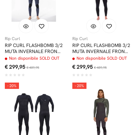
Rip Curl
Rip Curl
RIP CURL FLASHBOMB 3/2
RIP CURL FLASHBOMB 3/2
MUTA INVERNALE FRONT
MUTA INVERNALE FRONT
ZIP SLATE
ZIP BLACK
Non disponibile SOLD OUT
Non disponibile SOLD OUT
€ 299,95
€ 299,95
€ 489,95
€ 489,95
- 20%
- 20%