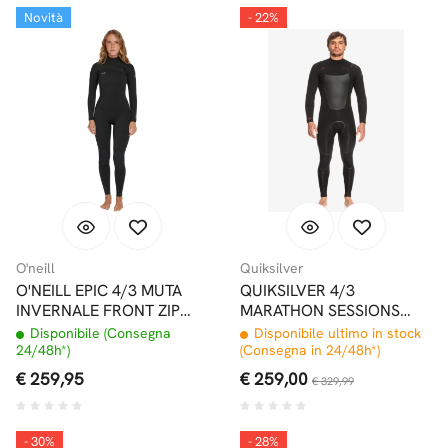
Novità
- 22%
O'neill
Quiksilver
O'NEILL EPIC 4/3 MUTA
QUIKSILVER 4/3
INVERNALE FRONT ZIP
MARATHON SESSIONS
BLACK DONNA BLACK
CHEST ZIP MUTA INTERA
Disponibile (Consegna
Disponibile ultimo in stock
BLACK
24/48h*)
(Consegna in 24/48h*)
€ 259,95
€ 259,00
€ 329,99
- 30%
- 28%