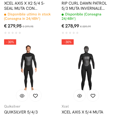
XCEL AXIS X X2 5/4 S-
RIP CURL DAWN PATROL
SEAL MUTA CON
5/3 MUTA INVERNALE
CAPPUCCIO
DONNA FRONT ZIP
Disponibile ultimo in stock
Disponibile (Consegna
(Consegna in 24/48h*)
24/48h*)
€ 279,95
€ 278,99
€ 399,95
€ 309,99
- 30%
- 30%
Quiksilver
Xcel
QUIKSILVER 5/4/3
XCEL AXIS X 5/4 MUTA