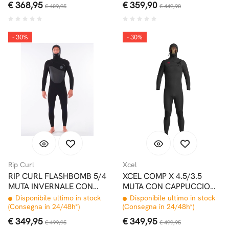
€ 368,95
€ 359,90
€ 409,95
€ 449,90
- 30%
- 30%
Rip Curl
Xcel
RIP CURL FLASHBOMB 5/4
XCEL COMP X 4.5/3.5
MUTA INVERNALE CON
MUTA CON CAPPUCCIO
CAPPUCCIO FRONT ZIP
FRONT ZIP BLACK
Disponibile ultimo in stock
Disponibile ultimo in stock
(Consegna in 24/48h*)
(Consegna in 24/48h*)
€ 349,95
€ 349,95
€ 499,95
€ 499,95