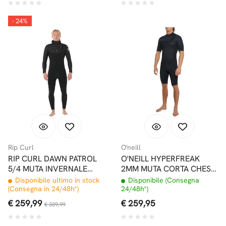
- 24%
Rip Curl
O'neill
RIP CURL DAWN PATROL
O'NEILL HYPERFREAK
5/4 MUTA INVERNALE
2MM MUTA CORTA CHEST
CHEST ZIP CON
ZIP BLACK
Disponibile ultimo in stock
Disponibile (Consegna
CAPPUCCIO
(Consegna in 24/48h*)
24/48h*)
€ 259,99
€ 259,95
€ 339,99