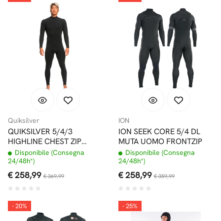
Quiksilver
ION
QUIKSILVER 5/4/3
ION SEEK CORE 5/4 DL
HIGHLINE CHEST ZIP
MUTA UOMO FRONTZIP
MUTA INTERA BLACK
Disponibile (Consegna
Disponibile (Consegna
24/48h*)
24/48h*)
€ 258,99
€ 258,99
€ 369,99
€ 359,99
- 20%
- 25%