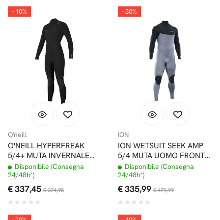
- 10%
- 30%
O'neill
ION
O'NEILL HYPERFREAK
ION WETSUIT SEEK AMP
5/4+ MUTA INVERNALE
5/4 MUTA UOMO FRONT
CHEST ZIP BLACK DONNA
ZIP TIE DYE LTD GREY
Disponibile (Consegna
Disponibile (Consegna
24/48h*)
24/48h*)
€ 337,45
€ 335,99
€ 374,95
€ 479,99
- 20%
- 10%