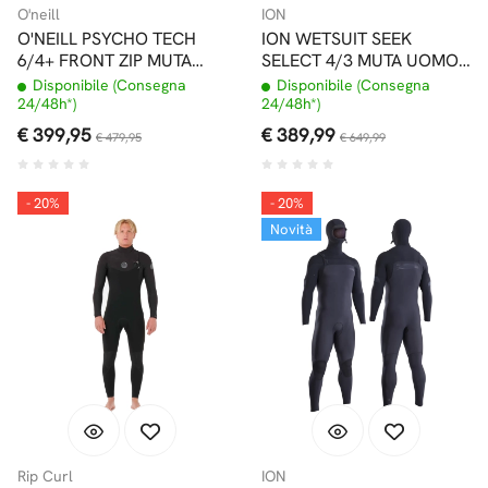
O'neill
ION
O'NEILL PSYCHO TECH
ION WETSUIT SEEK
6/4+ FRONT ZIP MUTA
SELECT 4/3 MUTA UOMO
INVERNALE CON
FRONT ZIP BLACK
Disponibile (Consegna
Disponibile (Consegna
CAPPUCCIO DONNA
24/48h*)
24/48h*)
€ 399,95
€ 389,99
€ 479,95
€ 649,99
- 20%
- 20%
Novità
Rip Curl
ION