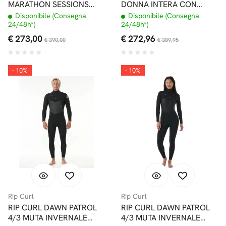
MARATHON SESSIONS
DONNA INTERA CON
CHEST ZIP MUTA INTERA
CAPPUCCIO
Disponibile (Consegna
Disponibile (Consegna
BLACK
24/48h*)
24/48h*)
€ 273,00
€ 272,96
€ 390,00
€ 389,95
- 10%
- 10%
Rip Curl
Rip Curl
RIP CURL DAWN PATROL
RIP CURL DAWN PATROL
4/3 MUTA INVERNALE
4/3 MUTA INVERNALE