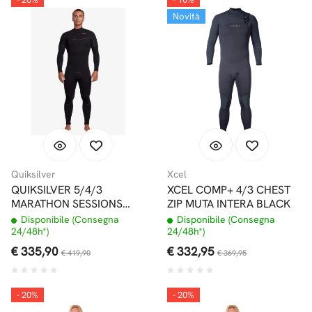
Novità
Quiksilver
Xcel
QUIKSILVER 5/4/3
XCEL COMP+ 4/3 CHEST
MARATHON SESSIONS
ZIP MUTA INTERA BLACK
CHEST ZIP MUTA CON
Disponibile (Consegna
Disponibile (Consegna
PRIMALOFT
24/48h*)
24/48h*)
€ 335,90
€ 332,95
€ 419,90
€ 369,95
- 20%
- 20%