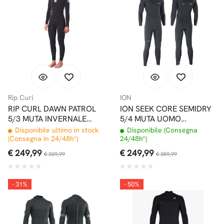
Rip Curl
ION
RIP CURL DAWN PATROL
ION SEEK CORE SEMIDRY
5/3 MUTA INVERNALE
5/4 MUTA UOMO
DONNA CHEST ZIP
FRONTZIP CON
Disponibile ultimo in stock
Disponibile (Consegna
CAPPUCCIO
(Consegna in 24/48h*)
24/48h*)
€ 249,99
€ 249,99
€ 329,99
€ 359,99
- 31%
- 50%