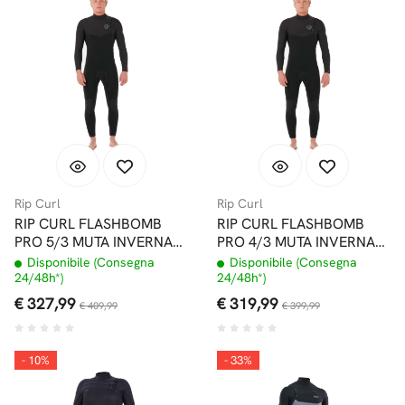
Rip Curl
Rip Curl
RIP CURL FLASHBOMB
RIP CURL FLASHBOMB
PRO 5/3 MUTA INVERNALE
PRO 4/3 MUTA INVERNALE
SENZA ZIP
SENZA ZIP
Disponibile (Consegna
Disponibile (Consegna
24/48h*)
24/48h*)
€ 327,99
€ 319,99
€ 409,99
€ 399,99
- 10%
- 33%