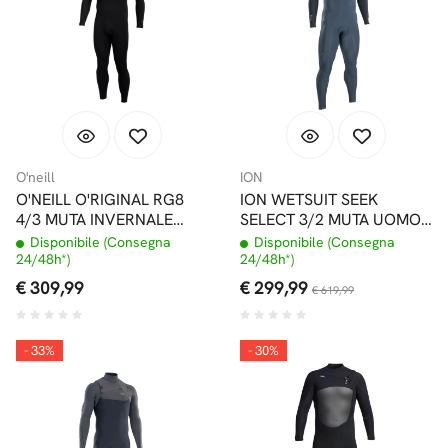
O'neill
ION
O'NEILL O'RIGINAL RG8
ION WETSUIT SEEK
4/3 MUTA INVERNALE
SELECT 3/2 MUTA UOMO
YULEX FRONT ZIP BLACK
FRONT ZIP DEEP SEA
Disponibile (Consegna
Disponibile (Consegna
24/48h*)
24/48h*)
€ 309,99
€ 299,99
€ 619,99
- 33%
- 30%