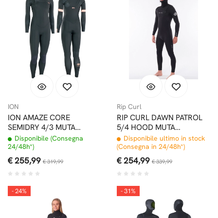
ION
Rip Curl
ION AMAZE CORE
RIP CURL DAWN PATROL
SEMIDRY 4/3 MUTA
5/4 HOOD MUTA
DONNA FRONT ZIP
INVERNALE CON
Disponibile (Consegna
Disponibile ultimo in stock
CAPPUCCIO FRONT ZIP
24/48h*)
(Consegna in 24/48h*)
€ 255,99
€ 254,99
€ 319,99
€ 339,99
- 24%
- 31%