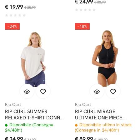
€ 24,99
€ 32,99
€ 19,99
€ 25,99
- 24%
- 18%
Rip Curl
Rip Curl
RIP CURL SUMMER
RIP CURL MIRAGE
RELAXED T-SHIRT DONNA
ULTIMATE ONE PIECE
BONE
COSTUME INTERO BLACK
Disponibile (Consegna
Disponibile ultimo in stock
24/48h*)
(Consegna in 24/48h*)
€ 24,99
€ 89,99
€ 32,99
€ 109,99