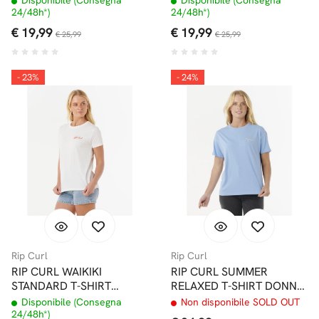
24/48h*)
24/48h*)
€ 19,99
€ 19,99
€ 25,99
€ 25,99
- 23%
- 24%
Rip Curl
Rip Curl
RIP CURL WAIKIKI
RIP CURL SUMMER
STANDARD T-SHIRT
RELAXED T-SHIRT DONNA
DONNA BONE
MID BLUE
Disponibile (Consegna
Non disponibile SOLD OUT
24/48h*)