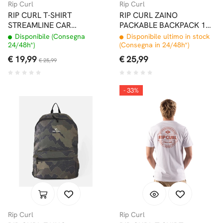
Rip Curl
Rip Curl
RIP CURL T-SHIRT
RIP CURL ZAINO
STREAMLINE CAR
PACKABLE BACKPACK 17L
RELAXED OCHRE
DUSTY BLUE
Disponibile (Consegna
Disponibile ultimo in stock
24/48h*)
(Consegna in 24/48h*)
€ 19,99
€ 25,99
€ 25,99
- 33%
Rip Curl
Rip Curl