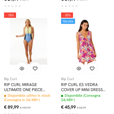
- 18%
- 30%
Novità
Rip Curl
Rip Curl
RIP CURL MIRAGE
RIP CURL ES VEDRA
ULTIMATE ONE PIECE
COVER UP MINI DRESS
COSTUME INTERO
MULTI
Disponibile ultimo in stock
Disponibile (Consegna
MULTICOLOR
(Consegna in 24/48h*)
24/48h*)
€ 89,99
€ 45,99
€ 109,99
€ 65,99