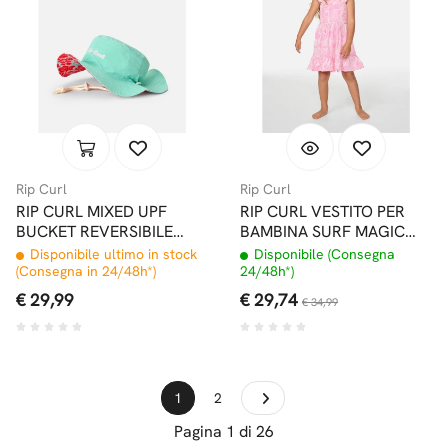
Rip Curl
Rip Curl
RIP CURL MIXED UPF
RIP CURL VESTITO PER
BUCKET REVERSIBILE
BAMBINA SURF MAGIC
BAMBINA TEAL
WOVEN BEGONIA PINK
Disponibile ultimo in stock
Disponibile (Consegna
(Consegna in 24/48h*)
24/48h*)
€ 29,99
€ 29,74
€ 34,99
1
2
Pagina 1 di 26