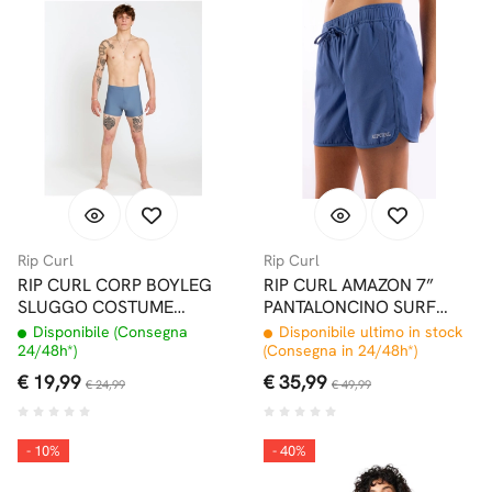
Rip Curl
Rip Curl
RIP CURL CORP BOYLEG
RIP CURL AMAZON 7”
SLUGGO COSTUME
PANTALONCINO SURF
BOXER DUSTY BLUE
NAVY
Disponibile (Consegna
Disponibile ultimo in stock
24/48h*)
(Consegna in 24/48h*)
€ 19,99
€ 35,99
€ 24,99
€ 49,99
- 10%
- 40%