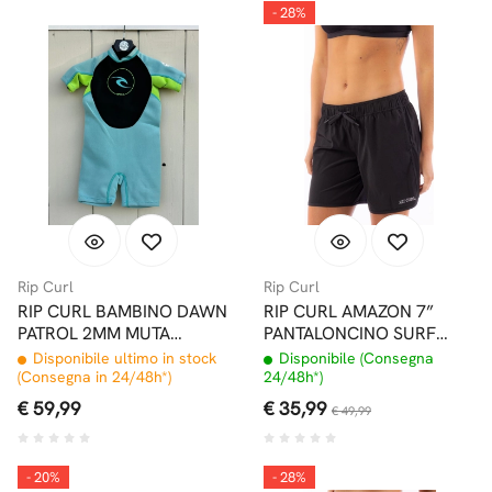
- 28%
Rip Curl
Rip Curl
RIP CURL BAMBINO DAWN
RIP CURL AMAZON 7”
PATROL 2MM MUTA
PANTALONCINO SURF
SHORT MANICHE CORTE
BLACK
Disponibile ultimo in stock
Disponibile (Consegna
LIGHT BLUE
(Consegna in 24/48h*)
24/48h*)
€ 59,99
€ 35,99
€ 49,99
- 20%
- 28%