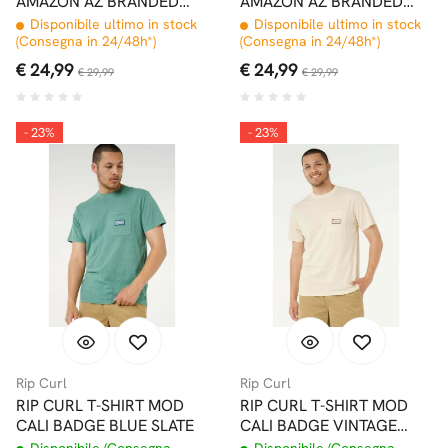
AMAZON AZ BRANDED
AMAZON AZ BRANDED
BONE
BLACK
Disponibile ultimo in stock
Disponibile ultimo in stock
(Consegna in 24/48h*)
(Consegna in 24/48h*)
€ 24,99
€ 24,99
€ 29,99
€ 29,99
- 23%
- 23%
Rip Curl
Rip Curl
RIP CURL T-SHIRT MOD
RIP CURL T-SHIRT MOD
CALI BADGE BLUE SLATE
CALI BADGE VINTAGE
WHITE
Disponibile (Consegna
Disponibile (Consegna