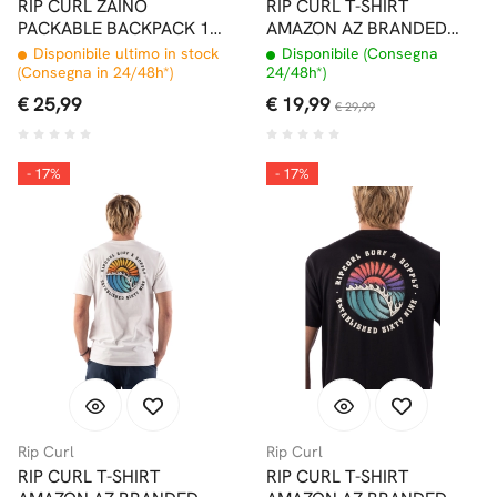
RIP CURL ZAINO
RIP CURL T-SHIRT
PACKABLE BACKPACK 17L
AMAZON AZ BRANDED
BLACK/OLIVE
WHITE
Disponibile ultimo in stock
Disponibile (Consegna
(Consegna in 24/48h*)
24/48h*)
€ 25,99
€ 19,99
€ 29,99
- 17%
- 17%
Rip Curl
Rip Curl
RIP CURL T-SHIRT
RIP CURL T-SHIRT