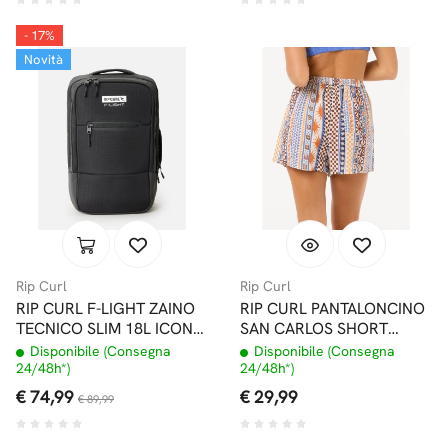
- 17%
Novità
Rip Curl
Rip Curl
RIP CURL F-LIGHT ZAINO
RIP CURL PANTALONCINO
TECNICO SLIM 18L ICONS
SAN CARLOS SHORT
MIDNIGHT
MULTI
Disponibile (Consegna
Disponibile (Consegna
24/48h*)
24/48h*)
€ 74,99
€ 29,99
€ 89,99