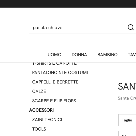
ACCESSORI
DONNA
SCARPE E INFRADITO
CAPPELLI E BERRETTE
ACCESSORI
BAMBINO
UOMO
DONNA
BAMBINO
TAV
T-SHIRTS E CANOTTE
Home
Santa Cruz Skateboards
PANTALONCINI E COSTUMI
CAPPELLI E BERRETTE
SAN
CALZE
Santa Cr
SCARPE E FLIP FLOPS
ACCESSORI
ZAINI TECNICI
Taglie
TOOLS