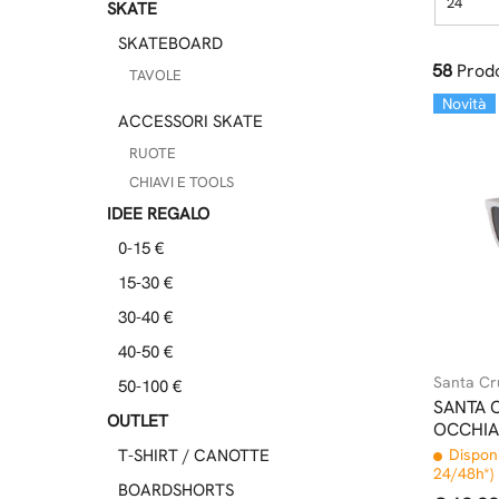
24
SKATE
SKATEBOARD
58
Prodo
TAVOLE
Novità
ACCESSORI SKATE
RUOTE
CHIAVI E TOOLS
IDEE REGALO
0-15 €
15-30 €
30-40 €
40-50 €
Santa Cr
50-100 €
SANTA 
OUTLET
OCCHIA
BLACK
T-SHIRT / CANOTTE
Disponi
24/48h*)
BOARDSHORTS