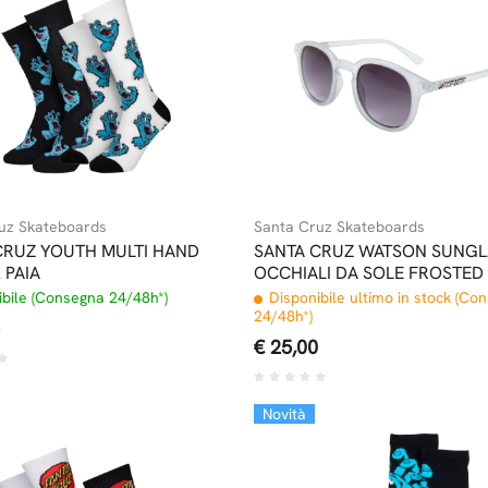
uz Skateboards
Santa Cruz Skateboards
CRUZ YOUTH MULTI HAND
SANTA CRUZ WATSON SUNGL
 PAIA
OCCHIALI DA SOLE FROSTE
ROCK
bile (Consegna 24/48h*)
Disponibile ultimo in stock (Co
24/48h*)
€ 25,00
Novità