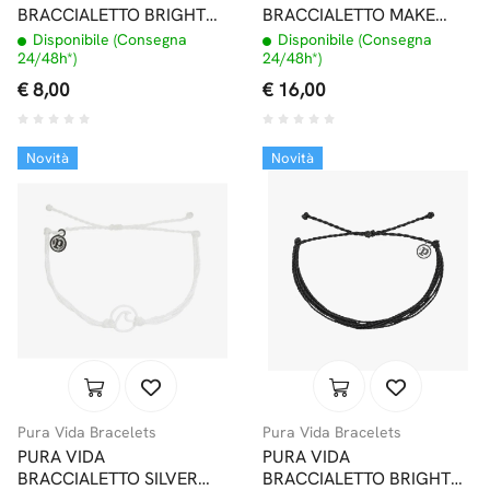
BRACCIALETTO BRIGHT
BRACCIALETTO MAKE
ORIGINALS NEON
WAVES SILVER DENIM
Disponibile (Consegna
Disponibile (Consegna
POPSICLE
24/48h*)
24/48h*)
€ 8,00
€ 16,00
Novità
Novità
Pura Vida Bracelets
Pura Vida Bracelets
PURA VIDA
PURA VIDA
BRACCIALETTO SILVER
BRACCIALETTO BRIGHT