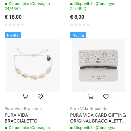
WAVE WHITE
SOLID BLACK
Disponibile (Consegna
Disponibile (Consegna
24/48h*)
24/48h*)
€ 18,00
€ 8,00
Novità
Novità
Pura Vida Bracelets
Pura Vida Bracelets
PURA VIDA
PURA VIDA CARD GIFTING
BRACCIALETTO
ORIGINAL BRACCIALETTO
CONCHIGLIE KNOTTED
#1 DAD
Disponibile (Consegna
Disponibile (Consegna