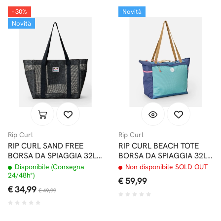
- 30%
Novità
Novità
Rip Curl
Rip Curl
RIP CURL SAND FREE
RIP CURL BEACH TOTE
BORSA DA SPIAGGIA 32L
BORSA DA SPIAGGIA 32L
STANDARD BLACK
MULTICOLOR
Disponibile (Consegna
Non disponibile SOLD OUT
24/48h*)
€ 59,99
€ 34,99
€ 49,99