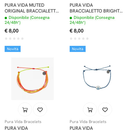
PURA VIDA MUTED
PURA VIDA
ORIGINAL BRACCIALETTO
BRACCIALETTO BRIGHT
BERRY CUTE
ORIGINALS TOES ON THE
Disponibile (Consegna
Disponibile (Consegna
NOSE
24/48h*)
24/48h*)
€ 8,00
€ 8,00
Novità
Novità
Pura Vida Bracelets
Pura Vida Bracelets
PURA VIDA
PURA VIDA