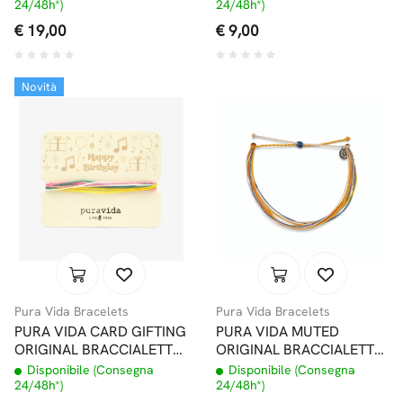
COWRIES WHITE
24/48h*)
24/48h*)
€ 19,00
€ 9,00
Novità
Pura Vida Bracelets
Pura Vida Bracelets
PURA VIDA CARD GIFTING
PURA VIDA MUTED
ORIGINAL BRACCIALETTO
ORIGINAL BRACCIALETTO
HAPPY BIRTHDAY
SUNBLEACHED
Disponibile (Consegna
Disponibile (Consegna
24/48h*)
24/48h*)