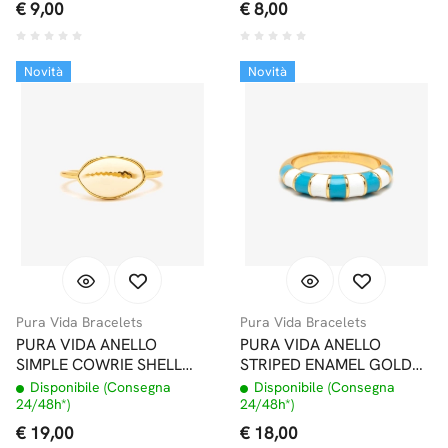
€ 9,00
€ 8,00
Novità
Novità
Pura Vida Bracelets
Pura Vida Bracelets
PURA VIDA ANELLO
PURA VIDA ANELLO
SIMPLE COWRIE SHELL
STRIPED ENAMEL GOLD
RING GOLD
RING
Disponibile (Consegna
Disponibile (Consegna
24/48h*)
24/48h*)
€ 19,00
€ 18,00