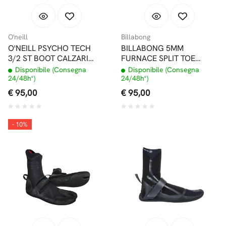
O'neill
Billabong
O'NEILL PSYCHO TECH
BILLABONG 5MM
3/2 ST BOOT CALZARI
FURNACE SPLIT TOE
INFRADITO
CALZARI
Disponibile (Consegna
Disponibile (Consegna
24/48h*)
24/48h*)
€ 95,00
€ 95,00
- 10%