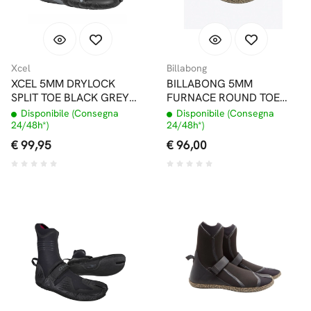
Xcel
Billabong
XCEL 5MM DRYLOCK
BILLABONG 5MM
SPLIT TOE BLACK GREY
FURNACE ROUND TOE
CALZARI INVERNALI
CALZARI
Disponibile (Consegna
Disponibile (Consegna
24/48h*)
24/48h*)
€ 99,95
€ 96,00