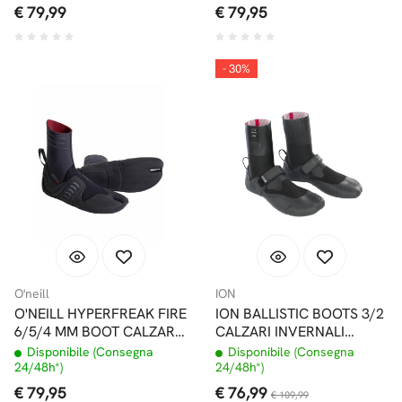
€ 79,99
€ 79,95
- 30%
O'neill
ION
O'NEILL HYPERFREAK FIRE
ION BALLISTIC BOOTS 3/2
6/5/4 MM BOOT CALZARI
CALZARI INVERNALI
INFRADITO
INFRADITO
Disponibile (Consegna
Disponibile (Consegna
24/48h*)
24/48h*)
€ 79,95
€ 76,99
€ 109,99