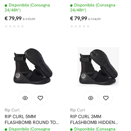
INFRADITO
Disponibile (Consegna
Disponibile (Consegna
24/48h*)
24/48h*)
€ 79,99
€ 79,99
€ 119,99
€ 114,99
Rip Curl
Rip Curl
RIP CURL 5MM
RIP CURL 3MM
FLASHBOMB ROUND TOE
FLASHBOMB HIDDEN
CALZARI
SPLIT TOE CALZARI
Disponibile (Consegna
Disponibile (Consegna