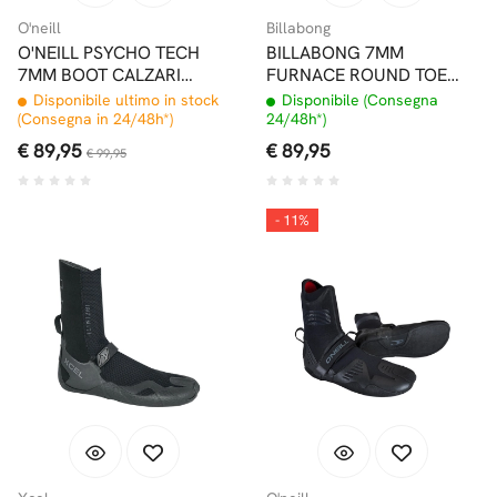
O'neill
Billabong
O'NEILL PSYCHO TECH
BILLABONG 7MM
7MM BOOT CALZARI
FURNACE ROUND TOE
PUNTA TONDA
CALZARI
Disponibile ultimo in stock
Disponibile (Consegna
(Consegna in 24/48h*)
24/48h*)
€ 89,95
€ 89,95
€ 99,95
- 11%