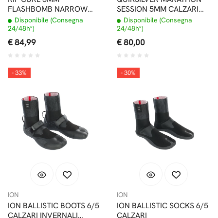
FLASHBOMB NARROW
SESSION 5MM CALZARI
HIDDEN SPLIT TOE
PUNTA TONDA CON
Disponibile (Consegna
Disponibile (Consegna
CALZARI
PRIMALOFT
24/48h*)
24/48h*)
€ 84,99
€ 80,00
- 33%
- 30%
ION
ION
ION BALLISTIC BOOTS 6/5
ION BALLISTIC SOCKS 6/5
CALZARI INVERNALI
CALZARI