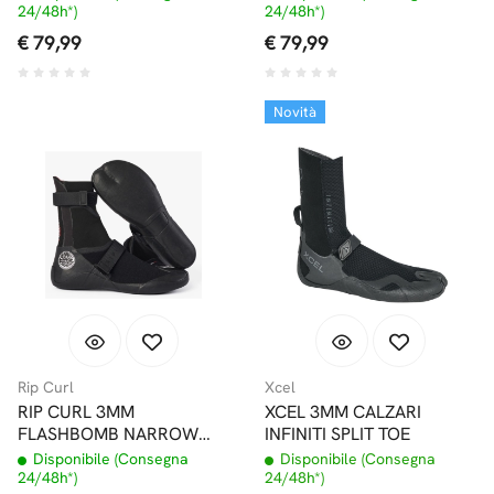
24/48h*)
24/48h*)
€ 79,99
€ 79,99
Novità
Rip Curl
Xcel
RIP CURL 3MM
XCEL 3MM CALZARI
FLASHBOMB NARROW
INFINITI SPLIT TOE
HIDDEN SPLIT TOE
Disponibile (Consegna
Disponibile (Consegna
CALZARI
24/48h*)
24/48h*)