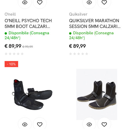
O'neill
Quiksilver
O'NEILL PSYCHO TECH
QUIKSILVER MARATHON
5MM BOOT CALZARI
SESSION 5MM CALZARI
INFRADITO
INFRADITO
Disponibile (Consegna
Disponibile (Consegna
24/48h*)
24/48h*)
€ 89,99
€ 89,99
€ 99,99
- 10%