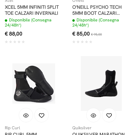
Xcel
O'neill
XCEL 5MM INFINITI SPLIT
O'NEILL PSYCHO TECH
TOE CALZARI INVERNALI
5MM BOOT CALZARI
PUNTA TONDA
Disponibile (Consegna
Disponibile (Consegna
24/48h*)
24/48h*)
€ 88,00
€ 85,00
€ 95,00
Rip Curl
Quiksilver
RIP CURL 5MM
QUIKSILVER MARATHON