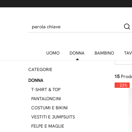
Home
DONNA
CAMICIE E GIACCHE
CAM
Taglie
UOMO
DONNA
BAMBINO
TAV
Ultimi ar
CATEGORIE
15
Prodo
DONNA
- 23%
T-SHIRT & TOP
PANTALONCINI
COSTUMI E BIKINI
VESTITI E JUMPSUITS
FELPE E MAGLIE