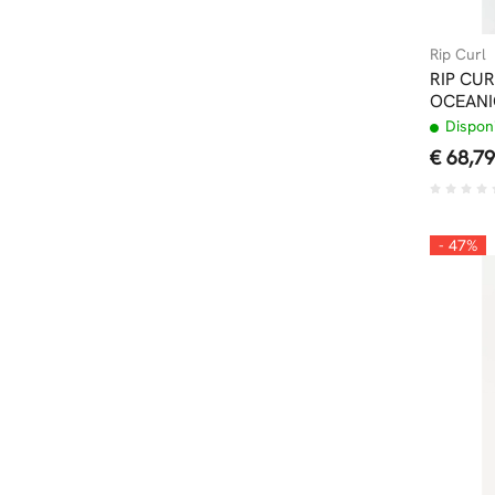
Rip Curl
RIP CUR
OCEANI
Disponi
€ 68,79
- 47%