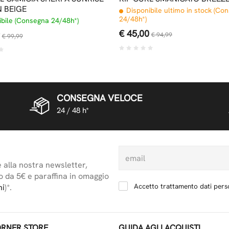
N BEIGE
Disponibile ultimo in stock (Co
24/48h*)
bile (Consegna 24/48h*)
€ 45,00
€ 94,99
€ 99,99
CONSEGNA VELOCE
24 / 48 h*
e alla nostra newsletter,
o da 5€ e paraffina in omaggio
Accetto trattamento dati perso
ni
)*.
RNER STORE
GUIDA AGLI ACQUISTI