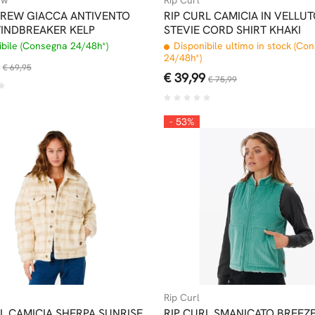
CREW GIACCA ANTIVENTO
RIP CURL CAMICIA IN VELLU
WINDBREAKER KELP
STEVIE CORD SHIRT KHAKI
bile (Consegna 24/48h*)
Disponibile ultimo in stock (Co
24/48h*)
€ 69,95
€ 39,99
€ 75,99
- 53%
Rip Curl
L CAMICIA SHERPA SUNRISE
RIP CURL SMANICATO BREEZ