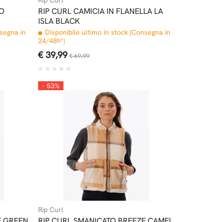
TO
RIP CURL CAMICIA IN FLANELLA LA
ISLA BLACK
nsegna in
Disponibile ultimo in stock (Consegna in
24/48h*)
€ 39,99
€ 69,99
- 53%
Rip Curl
E GREEN
RIP CURL SMANICATO BREEZE CAMEL