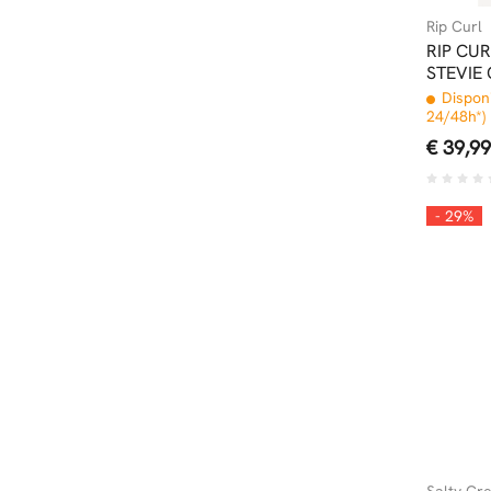
Rip Curl
RIP CUR
STEVIE
Disponi
24/48h*)
€ 39,99
- 29%
Salty Cr