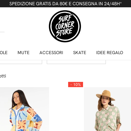
SPEDIZIONE GRATIS DA 80€ E CONSEGNA IN 24/48H*
ICIE E GIACCHE
Marche
prezzo
OLE
MUTE
ACCESSORI
SKATE
IDEE REGALO
rivi
24
tti
- 10%