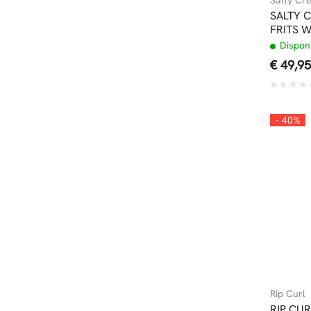
SALTY 
FRITS 
Disponi
€ 49,95
- 40%
Rip Curl
RIP CUR