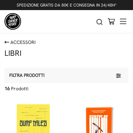
SPEDIZIONE GRATIS DA 80€ E CONSEGNA IN 24/48H*
ACCESSORI
LIBRI
Toggle 
FILTRA PRODOTTI
16
Prodotti