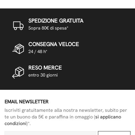
SPEDIZIONE GRATUITA
Sopra 80€ di spesa*
CONSEGNA VELOCE
24 / 48 h*
RESO MERCE
entro 30 giorni
EMAIL NEWSLETTER
Iscriviti gratuitamente alla nostra newsletter, subito per
te un buono da 5€ e paraffina in omaggio (
si applicano
condizioni
)*.