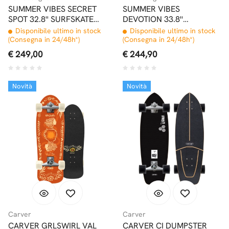
SUMMER VIBES SECRET
SUMMER VIBES
SPOT 32.8'' SURFSKATE
DEVOTION 33.8''
COMPLETO PWRD BY
SURFSKATE COMPLETO
Disponibile ultimo in stock
Disponibile ultimo in stock
SMOOTHSTAR
PWRD BY SMOOTHSTAR
(Consegna in 24/48h*)
(Consegna in 24/48h*)
€ 249,00
€ 244,90
Novità
Novità
Carver
Carver
CARVER GRLSWIRL VAL
CARVER CI DUMPSTER