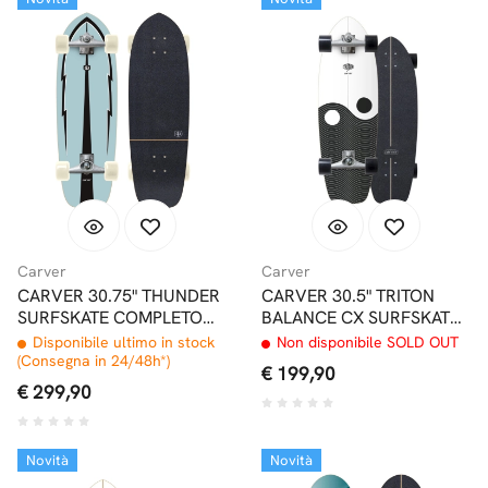
Carver
Carver
CARVER 30.75" THUNDER
CARVER 30.5" TRITON
SURFSKATE COMPLETO
BALANCE CX SURFSKATE
CX/C7
COMPLETO
Disponibile ultimo in stock
Non disponibile SOLD OUT
(Consegna in 24/48h*)
€ 199,90
€ 299,90
Novità
Novità