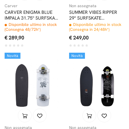
Carver
Non assegnata
CARVER ENIGMA BLUE
SUMMER VIBES RIPPER
IMPALA 31.75'' SURFSKATE
29'' SURFSKATE
COMPLETO CX/C7
COMPLETO PWRD BY
Disponibile ultimo in stock
Disponibile ultimo in stock
SMOOTHSTAR
(Consegna 48/72h*)
(Consegna in 24/48h*)
€ 289,90
€ 249,00
Novità
Novità
Non assegnata
Non assegnata