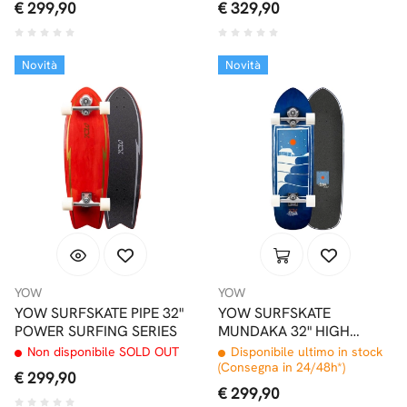
€ 299,90
€ 329,90
Novità
Novità
YOW
YOW
YOW SURFSKATE PIPE 32"
YOW SURFSKATE
POWER SURFING SERIES
MUNDAKA 32" HIGH
PERFORMANCE SERIES
Non disponibile SOLD OUT
Disponibile ultimo in stock
(Consegna in 24/48h*)
€ 299,90
€ 299,90