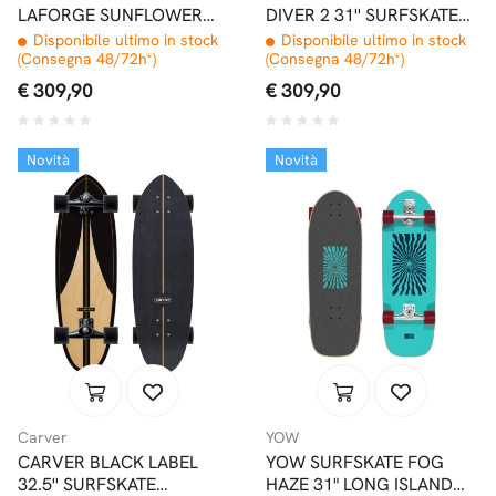
LAFORGE SUNFLOWER
DIVER 2 31'' SURFSKATE
31'' SURFSKATE
COMPLETO CX / C7
Disponibile ultimo in stock
Disponibile ultimo in stock
COMPLETO CX/C7
(Consegna 48/72h*)
(Consegna 48/72h*)
€ 309,90
€ 309,90
Novità
Novità
Carver
YOW
CARVER BLACK LABEL
YOW SURFSKATE FOG
32.5'' SURFSKATE
HAZE 31" LONG ISLAND