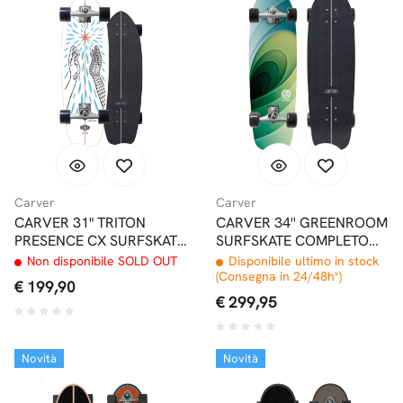
Carver
Carver
CARVER 31" TRITON
CARVER 34'' GREENROOM
PRESENCE CX SURFSKATE
SURFSKATE COMPLETO
COMPLETO
CX / C7
Non disponibile SOLD OUT
Disponibile ultimo in stock
(Consegna in 24/48h*)
€ 199,90
€ 299,95
Novità
Novità