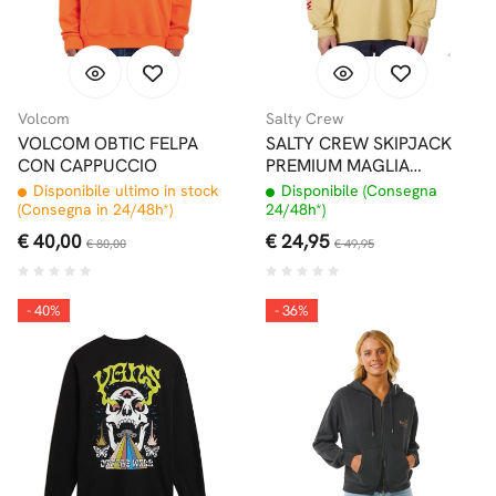
Volcom
Salty Crew
VOLCOM OBTIC FELPA
SALTY CREW SKIPJACK
CON CAPPUCCIO
PREMIUM MAGLIA
MANICHE LUNGHE CAMEL
Disponibile ultimo in stock
Disponibile (Consegna
(Consegna in 24/48h*)
24/48h*)
€ 40,00
€ 24,95
€ 80,00
€ 49,95
- 40%
- 36%