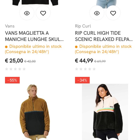
Vans
Rip Curl
VANS MAGLIETTA A
RIP CURL HIGH TIDE
MANICHE LUNGHE SKULL
SCENIC RELAXED FELPA
SAUCER
CON ZIP E CAPPUCCIO
Disponibile ultimo in stock
Disponibile ultimo in stock
DONNA WASHED BLACK
(Consegna in 24/48h*)
(Consegna in 24/48h*)
€ 25,00
€ 44,99
€ 42,00
€ 69,99
- 55%
- 34%