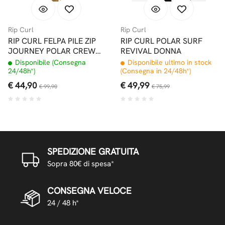
Rip Curl
Rip Curl
RIP CURL FELPA PILE ZIP
RIP CURL POLAR SURF
JOURNEY POLAR CREW
REVIVAL DONNA
BLACK
Disponibile (Consegna
Disponibile ultimo in stock
24/48h*)
(Consegna in 24/48h*)
€ 44,90
€ 49,99
€ 99,90
€ 75,99
SPEDIZIONE GRATUITA
Sopra 80€ di spesa*
CONSEGNA VELOCE
24 / 48 h*