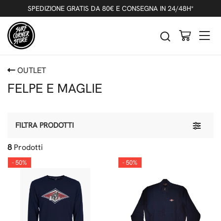
SPEDIZIONE GRATIS DA 80€ E CONSEGNA IN 24/48H*
OUTLET
FELPE E MAGLIE
Toggle 
FILTRA PRODOTTI
8
Prodotti
- 50%
- 50%