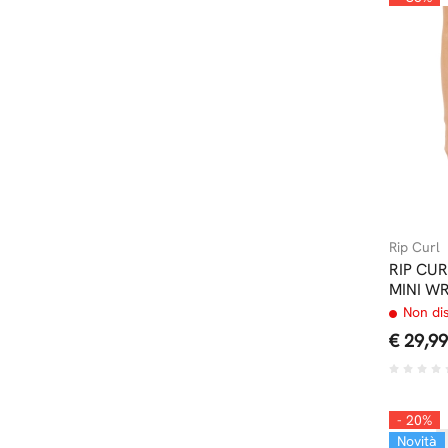
Rip Curl
RIP CU
MINI WR
Non di
€ 29,99
- 20%
Novità