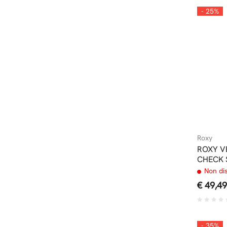
- 25%
Roxy
ROXY V
CHECK 
Non di
€ 49,49
- 35%