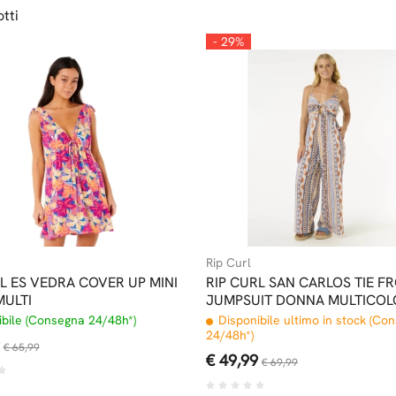
tti
- 29%
Rip Curl
L ES VEDRA COVER UP MINI
RIP CURL SAN CARLOS TIE F
MULTI
JUMPSUIT DONNA MULTICOL
bile (Consegna 24/48h*)
Disponibile ultimo in stock (Co
24/48h*)
€ 65,99
€ 49,99
€ 69,99