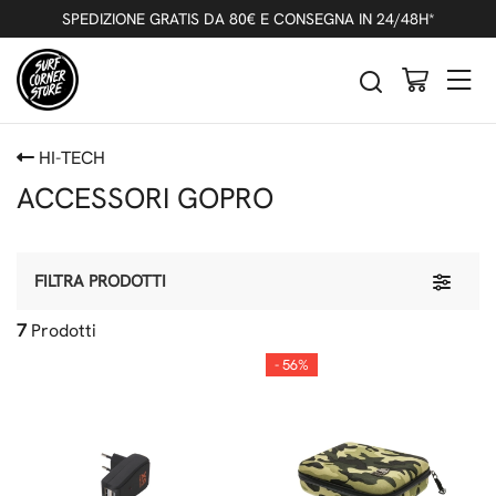
SPEDIZIONE GRATIS DA 80€ E CONSEGNA IN 24/48H*
HI-TECH
ACCESSORI GOPRO
Toggle 
FILTRA PRODOTTI
7
Prodotti
- 56%