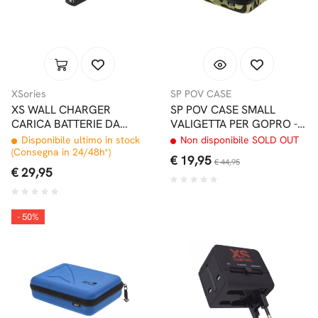
XSories
SP POV CASE
XS WALL CHARGER
SP POV CASE SMALL
CARICA BATTERIE DA
VALIGETTA PER GOPRO -
PARETE DOPPIO USB U-
CAMO
Disponibile ultimo in stock
Non disponibile SOLD OUT
CHARGER
(Consegna in 24/48h*)
€ 19,95
€ 44,95
€ 29,95
- 50%