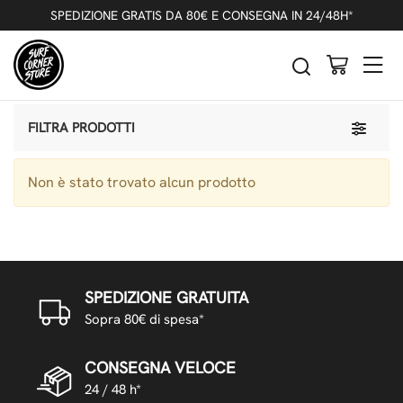
SPEDIZIONE GRATIS DA 80€ E CONSEGNA IN 24/48H*
OUTLET
CALZE
Toggle 
FILTRA PRODOTTI
Non è stato trovato alcun prodotto
SPEDIZIONE GRATUITA
Sopra 80€ di spesa*
CONSEGNA VELOCE
24 / 48 h*