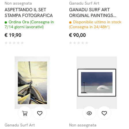
Non assegnata
Ganadu Surf Art
ASPETTANDO IL SET
GANADU SURF ART
STAMPA FOTOGRAFICA
ORIGINAL PAINTINGS
OCEAN SENSATION 19,5 X
Ordina Ora (Consegna in
Disponibile ultimo in stock
15 CM 2018
7/14 giorni lavorativi)
(Consegna in 24/48h*)
€ 19,90
€ 90,00
Ganadu Surf Art
Non assegnata