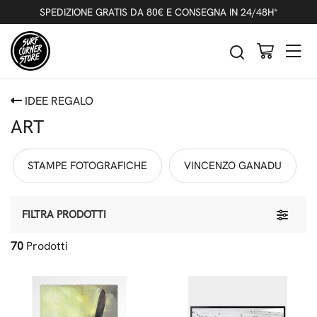
SPEDIZIONE GRATIS DA 80€ E CONSEGNA IN 24/48H*
IDEE REGALO
ART
STAMPE FOTOGRAFICHE
VINCENZO GANADU
Toggle 
FILTRA PRODOTTI
70
Prodotti