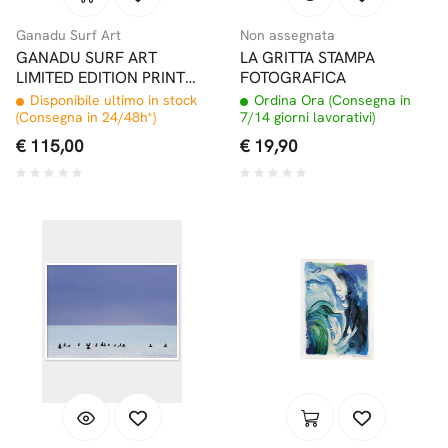
Ganadu Surf Art
Non assegnata
GANADU SURF ART
LA GRITTA STAMPA
LIMITED EDITION PRINT
FOTOGRAFICA
#7 32x46,5 CM
Disponibile ultimo in stock
Ordina Ora (Consegna in
(Consegna in 24/48h*)
7/14 giorni lavorativi)
€ 115,00
€ 19,90