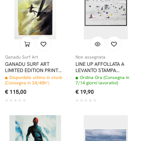
Ganadu Surf Art
Non assegnata
GANADU SURF ART
LINE UP AFFOLLATA A
LIMITED EDITION PRINT
LEVANTO STAMPA
#1 32x46,5CM
FOTOGRAFICA
Disponibile ultimo in stock
Ordina Ora (Consegna in
(Consegna in 24/48h*)
7/14 giorni lavorativi)
€ 115,00
€ 19,90