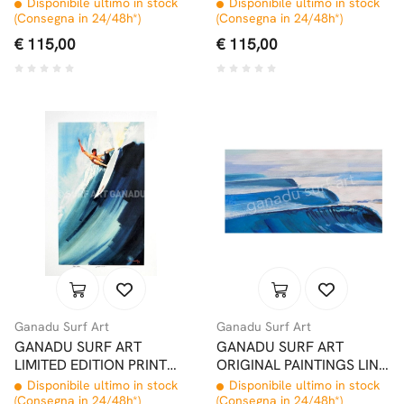
#12 32x46,5CM
#13 32x46,5CM
Disponibile ultimo in stock
Disponibile ultimo in stock
(Consegna in 24/48h*)
(Consegna in 24/48h*)
€ 115,00
€ 115,00
Ganadu Surf Art
Ganadu Surf Art
GANADU SURF ART
GANADU SURF ART
LIMITED EDITION PRINT
ORIGINAL PAINTINGS LINE
#14 35x50
UP 43x68
Disponibile ultimo in stock
Disponibile ultimo in stock
(Consegna in 24/48h*)
(Consegna in 24/48h*)