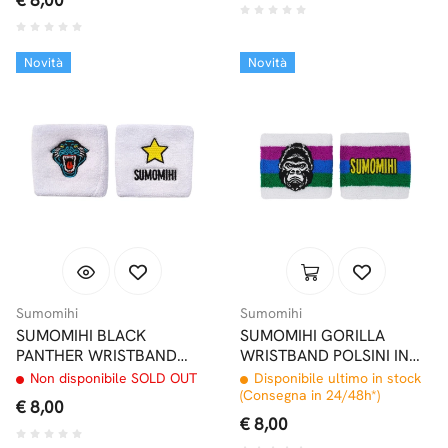
Novità
Novità
Sumomihi
Sumomihi
SUMOMIHI BLACK
SUMOMIHI GORILLA
PANTHER WRISTBAND
WRISTBAND POLSINI IN
POLSINI IN SPUGNA
SPUGNA
Non disponibile SOLD OUT
Disponibile ultimo in stock
(Consegna in 24/48h*)
€ 8,00
€ 8,00