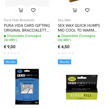
Pura Vida Bracelets
Sex Wax
PURA VIDA CARD GIFTING
SEX WAX QUICK HUMPS
ORIGINAL BRACCIALETTO
MID COOL TO WARM
HAPPY BIRTHDAY
ETICHETTA ARANCIO 18-
Disponibile (Consegna
Disponibile (Consegna
26°C
24/48h*)
24/48h*)
€ 9,00
€ 4,50
Novità
Novità