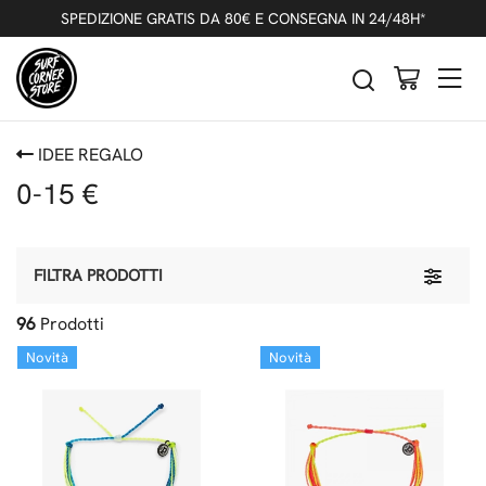
SPEDIZIONE GRATIS DA 80€ E CONSEGNA IN 24/48H*
IDEE REGALO
0-15 €
Toggle 
FILTRA PRODOTTI
96
Prodotti
Novità
Novità