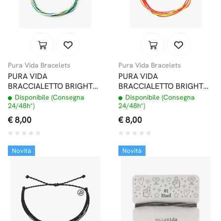
Pura Vida Bracelets
Pura Vida Bracelets
PURA VIDA
PURA VIDA
BRACCIALETTO BRIGHT
BRACCIALETTO BRIGHT
ORIGINALS TOES ON THE
ORIGINALS NEON
Disponibile (Consegna
Disponibile (Consegna
NOSE
POPSICLE
24/48h*)
24/48h*)
€ 8,00
€ 8,00
Novità
Novità