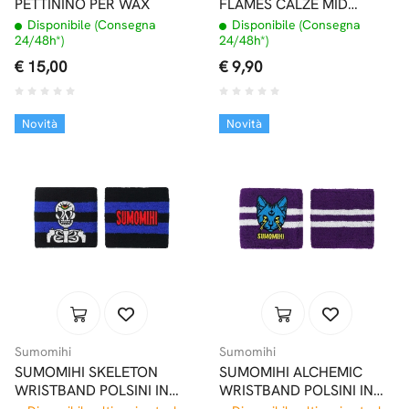
PETTININO PER WAX
FLAMES CALZE MID
JACQUARD DEAD FLAMES
Disponibile (Consegna
Disponibile (Consegna
24/48h*)
24/48h*)
€ 15,00
€ 9,90
Novità
Novità
Sumomihi
Sumomihi
SUMOMIHI SKELETON
SUMOMIHI ALCHEMIC
WRISTBAND POLSINI IN
WRISTBAND POLSINI IN
SPUGNA
SPUGNA