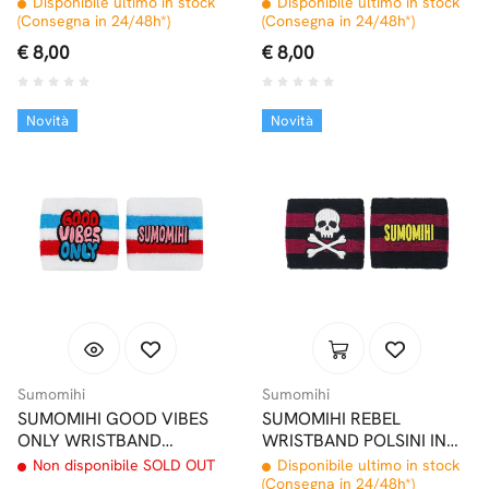
Disponibile ultimo in stock
Disponibile ultimo in stock
(Consegna in 24/48h*)
(Consegna in 24/48h*)
€ 8,00
€ 8,00
Novità
Novità
Sumomihi
Sumomihi
SUMOMIHI GOOD VIBES
SUMOMIHI REBEL
ONLY WRISTBAND
WRISTBAND POLSINI IN
POLSINI IN SPUGNA
SPUGNA
Non disponibile SOLD OUT
Disponibile ultimo in stock
(Consegna in 24/48h*)