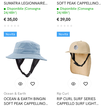
SUMATRA LEGIONNAIRE
SOFT PEAK CAPPELLINO
SURF CAP CAPPELLINO
SURF LILAC
Disponibile (Consegna
Disponibile (Consegna
SURF CHARCOAL
24/48h*)
24/48h*)
€ 35,00
€ 39,00
Novità
Novità
Ocean & Earth
Rip Curl
OCEAN & EARTH BINGIN
RIP CURL SURF SERIES
SOFT PEAK CAPPELLINO
CAPPELLO SURF LIGHT