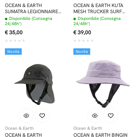
OCEAN & EARTH
OCEAN & EARTH KUTA
SUMATRA LEGIONNAIRE
MESH TRUCKER SURF
SURF CAP CAPPELLINO
CAP NAVY
Disponibile (Consegna
Disponibile (Consegna
SURF GRIGIO
24/48h*)
24/48h*)
€ 35,00
€ 39,00
Novità
Novità
Ocean & Earth
Ocean & Earth
OCEAN & EARTH
OCEAN & EARTH BINGIN