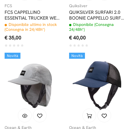
FCS
Quiksilver
FCS CAPPELLINO
QUIKSILVER SURFARI 2.0
ESSENTIAL TRUCKER WET
BOONIE CAPPELLO SURF
CAP BUTTER
BLACK
Disponibile ultimo in stock
Disponibile (Consegna
(Consegna in 24/48h*)
24/48h*)
€ 35,00
€ 40,00
Novità
Novità
Ocean & Earth
Ocean & Earth