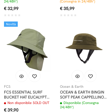
24/48h*)
(Consegna in 24/48h*)
€ 32,99
€ 35,99
Novità
FCS
Ocean & Earth
FCS ESSENTIAL SURF
OCEAN & EARTH BINGIN
BUCKET HAT EUCALYPTUS
SOFT PEAK CAPPELLINO
CAPPELLINO SURF
SURF OLIVE
Non disponibile SOLD OUT
Disponibile (Consegna
24/48h*)
€ 39,90