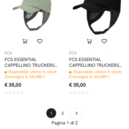
FCS
FCS
FCS ESSENTIAL
FCS ESSENTIAL
CAPPELLINO TRUCKERS
CAPPELLINO TRUCKERS
WET CAP ICEBERG GREEN
WET CAP BLACK
Disponibile ultimo in stock
Disponibile ultimo in stock
(Consegna in 24/48h*)
(Consegna in 24/48h*)
€ 35,00
€ 35,00
1
2
Pagina 1 di 2