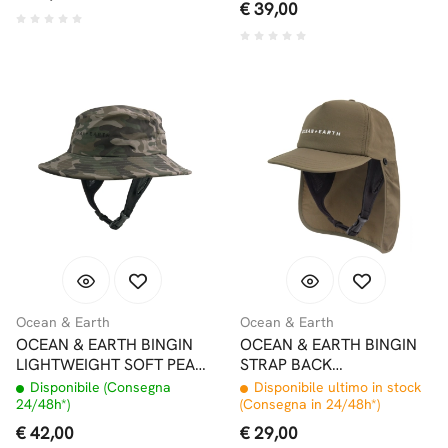
€ 39,00
Ocean & Earth
Ocean & Earth
OCEAN & EARTH BINGIN
OCEAN & EARTH BINGIN
LIGHTWEIGHT SOFT PEAK
STRAP BACK
CAPPELLINO SURF CAMO
LEGIONNAIRE SURF CAP
Disponibile (Consegna
Disponibile ultimo in stock
OLIVE
24/48h*)
(Consegna in 24/48h*)
€ 42,00
€ 29,00