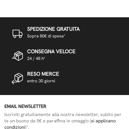
SPEDIZIONE GRATUITA
Sopra 80€ di spesa*
CONSEGNA VELOCE
24 / 48 h*
RESO MERCE
entro 30 giorni
EMAIL NEWSLETTER
Iscriviti gratuitamente alla nostra newsletter, subito per
te un buono da 5€ e paraffina in omaggio (
si applicano
condizioni
)*.