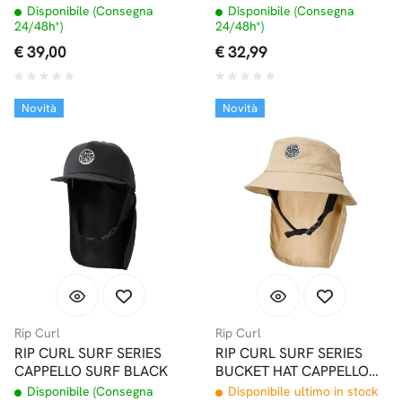
SURF BLUE
KHAKI
Disponibile (Consegna
Disponibile (Consegna
24/48h*)
24/48h*)
€ 39,00
€ 32,99
Novità
Novità
Rip Curl
Rip Curl
RIP CURL SURF SERIES
RIP CURL SURF SERIES
CAPPELLO SURF BLACK
BUCKET HAT CAPPELLO
PER SURF LIGHT KHAKI
Disponibile (Consegna
Disponibile ultimo in stock