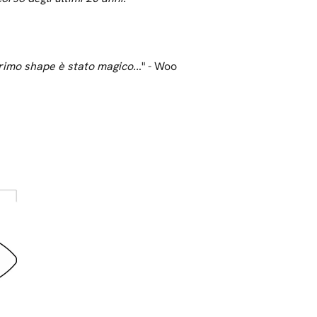
rimo shape è stato magico..
." - Woo