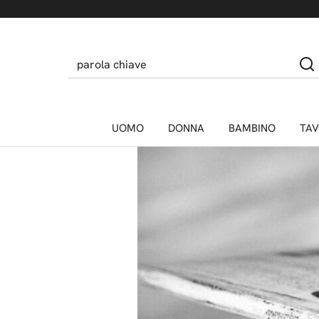
Home
News
News
KELLY SLATER PR
21/11/2023
UOMO
DONNA
BAMBINO
TAV