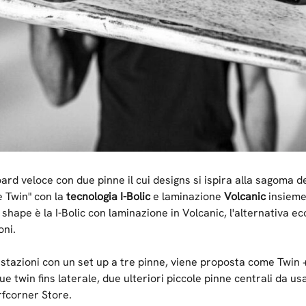
ard veloce con due pinne il cui designs si ispira alla sagoma d
e Twin" con la
tecnologia I-Bolic
e laminazione
Volcanic
insieme
hape è la I-Bolic con laminazione in Volcanic, l'alternativa eco
oni.
estazioni con un set up a tre pinne, viene proposta come Twin +
ue twin fins laterale, due ulteriori piccole pinne centrali da us
rfcorner Store.