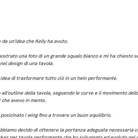
e da un'idea che Kelly ha avuto.
strato una foto di un grande squalo bianco e mi ha chiesto se
nel design di una tavola.
idea di trasformare tutto ciò in un twin performante.
all'outline della tavola, seguendo le curve e il movimento dell
 che avevo in mente.
sizinato i wing fino a trovare un buon equilibrio.
abbiamo decido di ottenere la portanza adeguata necessaria c
ocker per tavola performante che ho sviluppato ed evoluto nel c