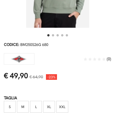
CODICE:
BM250S26G 680
(0)
€ 49,90
€ 64,90
-23%
TAGLIA
S
M
L
XL
XXL