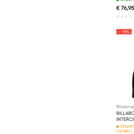
€ 76,95
- 15%
Billabong
BILLAB
INTERC
Disponi
24/48h*)