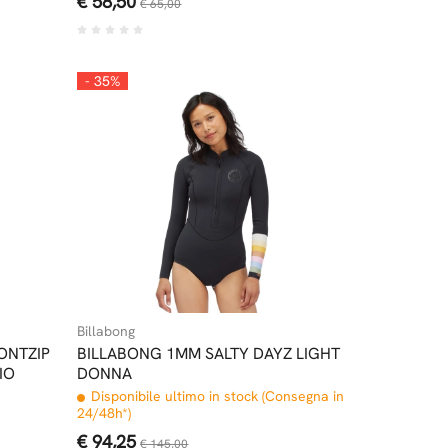
€ 58,50
€ 65,00
- 35%
Billabong
ONTZIP
BILLABONG 1MM SALTY DAYZ LIGHT
IO
DONNA
Disponibile ultimo in stock (Consegna in
24/48h*)
€ 94,25
€ 145,00