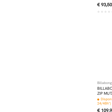
€ 93,50
Billabong
BILLAB
ZIP MU
Disponi
24/48h*)
€ 109,