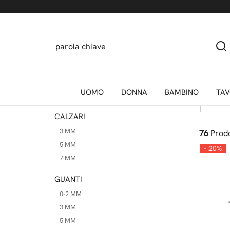
MUTE RAGAZZI
Home
Billabong
5 MM
BIL
4 MM
3 MM
0-2.5 MM
Taglie
MUTE CORTE
UOMO
DONNA
BAMBINO
TAV
MUTE INTERE
24
CALZARI
3 MM
76
Prodo
5 MM
- 20%
7 MM
GUANTI
0-2 MM
3 MM
5 MM