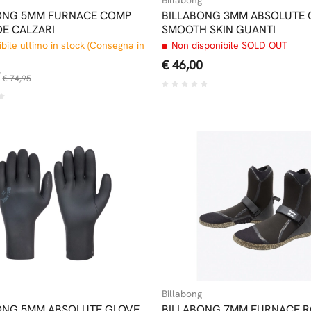
ONG 5MM FURNACE COMP
BILLABONG 3MM ABSOLUTE 
OE CALZARI
SMOOTH SKIN GUANTI
bile ultimo in stock (Consegna in
Non disponibile SOLD OUT
€ 46,00
€ 74,95
Billabong
ONG 5MM ABSOLUTE GLOVE
BILLABONG 7MM FURNACE 