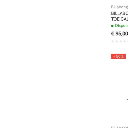
Billabong
BILLAB
TOE CA
Disponi
€ 95,00
- 50%
Billabong