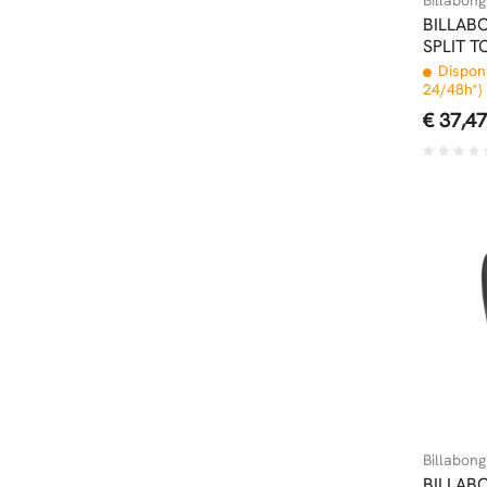
BILLAB
SPLIT T
Disponi
24/48h*)
€ 37,47
Billabong
BILLAB