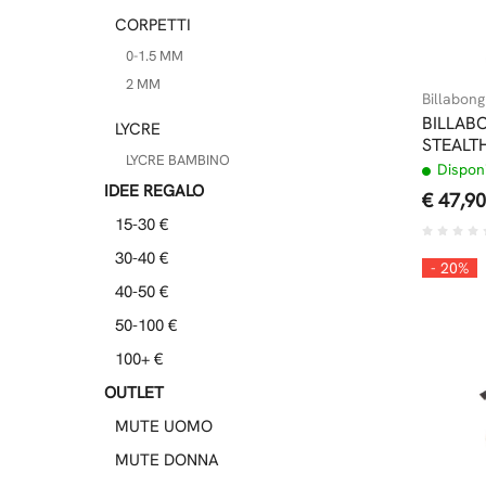
CORPETTI
0-1.5 MM
2 MM
Billabong
BILLAB
LYCRE
STEALT
LYCRE BAMBINO
Disponi
IDEE REGALO
€ 47,90
15-30 €
30-40 €
- 20%
40-50 €
50-100 €
100+ €
OUTLET
MUTE UOMO
MUTE DONNA