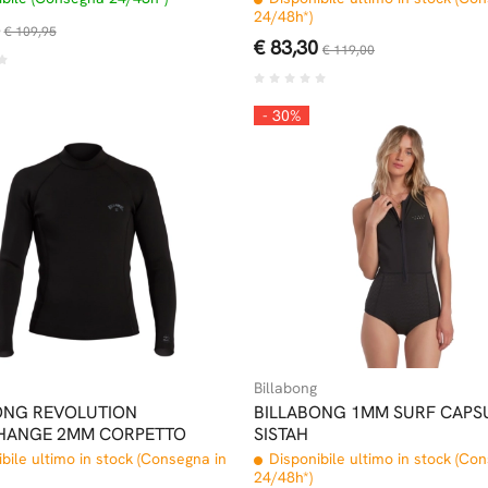
24/48h*)
€ 109,95
€ 83,30
€ 119,00
- 30%
Billabong
ONG REVOLUTION
BILLABONG 1MM SURF CAPS
HANGE 2MM CORPETTO
SISTAH
bile ultimo in stock (Consegna in
Disponibile ultimo in stock (Co
24/48h*)