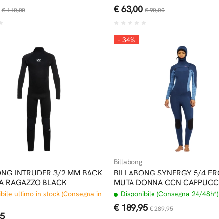
€ 63,00
€ 110,00
€ 90,00
- 34%
Billabong
ONG INTRUDER 3/2 MM BACK
BILLABONG SYNERGY 5/4 FR
TA RAGAZZO BLACK
MUTA DONNA CON CAPPUCC
bile ultimo in stock (Consegna in
Disponibile (Consegna 24/48h*)
€ 189,95
€ 289,95
95