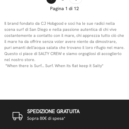
Pagina 1 di 12
Il brand fondato da CJ Hobgood e soci ha le sue radici nella
scena surf di San Diego e nella passione autentica di chi vive
costantemente a contatto con il mare, chi apprezza tutto ciò che
il mare ha da offrire senza voler avere niente da dimostrare,
puri amanti dell'acqua salata che trovano il loro rifugio nel mare.
Questo ci piace di SALTY CREW e siamo orgogliosi di accoglierlo
nel nostro store.
"When there is Surf... Surf. When its flat keep it Salty"
SPEDIZIONE GRATUITA
Sopra 80€ di spesa*