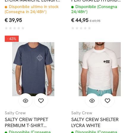
BLACK
WALKSHORT 19" NAVY
Disponibile ultimo in stock
Disponibile (Consegna
(Consegna in 24/48h*)
24/48h*)
€ 39,95
€ 44,95
€ 69,95
- 43%
Salty Crew
Salty Crew
SALTY CREW TIPPET
SALTY CREW SHELTER
PREMIUM T-SHIRT
LYCRA WHITE
HARBOR HEATHER
Disponibile (Consegna
Disponibile (Consegna