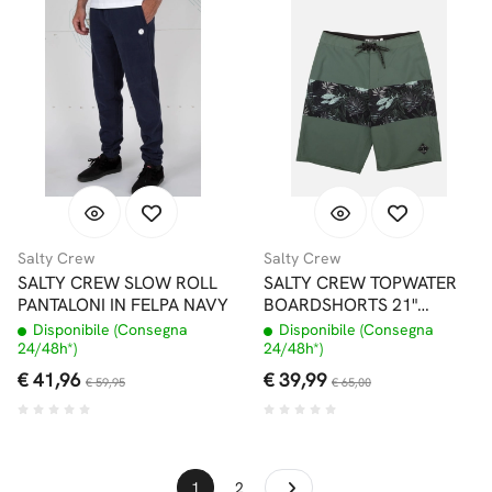
Salty Crew
Salty Crew
SALTY CREW SLOW ROLL
SALTY CREW TOPWATER
PANTALONI IN FELPA NAVY
BOARDSHORTS 21"
VINTAGE MILITARY
Disponibile (Consegna
Disponibile (Consegna
24/48h*)
24/48h*)
€ 41,96
€ 39,99
€ 59,95
€ 65,00
1
2