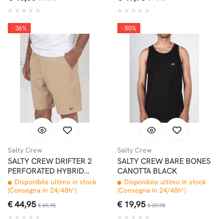
- 36%
- 50%
Salty Crew
Salty Crew
SALTY CREW DRIFTER 2
SALTY CREW BARE BONES
PERFORATED HYBRID
CANOTTA BLACK
WALKSHORT 19" KHAKI
Disponibile ultimo in stock
Disponibile ultimo in stock
(Consegna in 24/48h*)
(Consegna in 24/48h*)
€ 44,95
€ 19,95
€ 69,95
€ 39,95