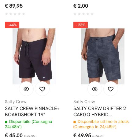
€ 89,95
€ 2,00
- 44%
- 33%
Salty Crew
Salty Crew
SALTY CREW PINNACLE+
SALTY CREW DRIFTER 2
BOARDSHORT 19"
CARGO HYBRID
WALKSHORT 20" BLACK
Disponibile (Consegna
Disponibile ultimo in stock
CAMO
24/48h*)
(Consegna in 24/48h*)
€ 45,00
€ 49,95
€ 79,95
€ 74,95