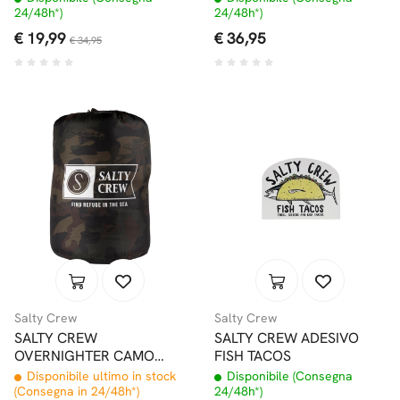
24/48h*)
24/48h*)
€ 19,99
€ 36,95
€ 34,95
Salty Crew
Salty Crew
SALTY CREW
SALTY CREW ADESIVO
OVERNIGHTER CAMO
FISH TACOS
SACCO A PELO
Disponibile ultimo in stock
Disponibile (Consegna
(Consegna in 24/48h*)
24/48h*)