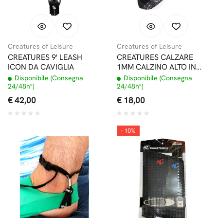
Creatures of Leisure
Creatures of Leisure
CREATURES 9' LEASH
CREATURES CALZARE
ICON DA CAVIGLIA
1MM CALZINO ALTO IN
NEOPRENE PER
Disponibile (Consegna
Disponibile (Consegna
BODYBOARD
24/48h*)
24/48h*)
€ 42,00
€ 18,00
- 10%