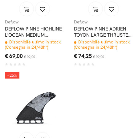
Deflow
Deflow
DEFLOW PINNE HIGHLINE
DEFLOW PINNE ADRIEN
L'OCEAN MEDIUM
TOYON LARGE THRUSTER
THRUSTER FCSII
FUTURES
Disponibile ultimo in stock
Disponibile ultimo in stock
(Consegna in 24/48h*)
(Consegna in 24/48h*)
€ 69,00
€ 74,25
€ 92,00
€ 99,00
- 25%