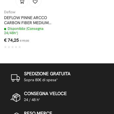
Deflow
DEFLOW PINNE ARCCO
CARBON FIBER MEDIUM
THRUSTER FUTURES
Disponibile (Consegna
24/48h*)
€ 74,25
€ 99,00
SPEDIZIONE GRATUITA
Sopra 80€ di spesa*
CONSEGNA VELOCE
24 / 48 h*
RESO MERCE