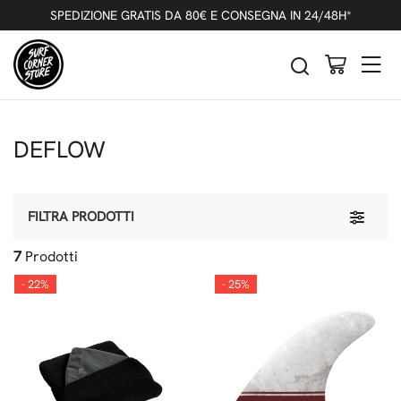
SPEDIZIONE GRATIS DA 80€ E CONSEGNA IN 24/48H*
DEFLOW
Toggle 
FILTRA PRODOTTI
7
Prodotti
- 22%
- 25%