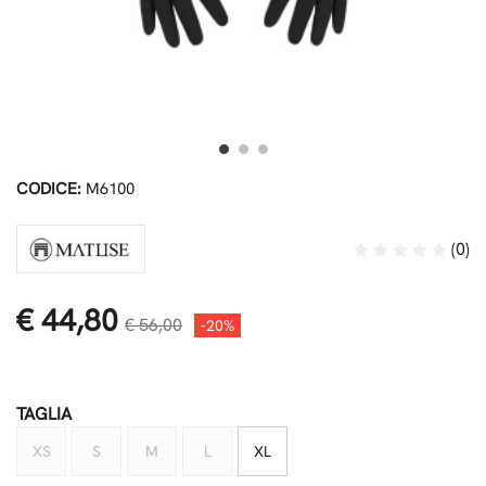
CODICE:
M6100
(0)
€ 44,80
€ 56,00
-20%
TAGLIA
XS
S
M
L
XL