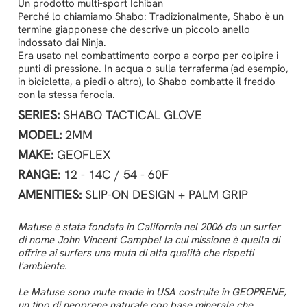
Un prodotto multi-sport Ichiban
Perché lo chiamiamo Shabo: Tradizionalmente, Shabo è un
termine giapponese che descrive un piccolo anello
indossato dai Ninja.
Era usato nel combattimento corpo a corpo per colpire i
punti di pressione. In acqua o sulla terraferma (ad esempio,
in bicicletta, a piedi o altro), lo Shabo combatte il freddo
con la stessa ferocia.
SERIES:
SHABO TACTICAL GLOVE
MODEL:
2MM
MAKE:
GEOFLEX
RANGE:
12 - 14C / 54 - 60F
AMENITIES:
SLIP-ON DESIGN + PALM GRIP
Matuse è stata fondata in California nel 2006 da un surfer
di nome John Vincent Campbel la cui missione è quella di
offrire ai surfers una muta di alta qualità che rispetti
l'ambiente.
Le Matuse sono mute made in USA costruite in GEOPRENE,
un tipo di neoprene naturale con base minerale che