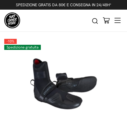
Indietro
Successivo
SPEDIZIONE GRATIS DA 80€ E CONSEGNA IN 24/48H*
O'NEILL PSYCHO TECH 7MM BOOT
CALZARI PUNTA TONDA
-10%
Spedizione gratuita