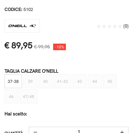
CODICE:
5102
(0)
€ 89,95
€ 99,95
-10%
TAGLIA CALZARE O'NEILL
37-38
39
40
41-42
43
44
45
46
47/48
Hai scelto: