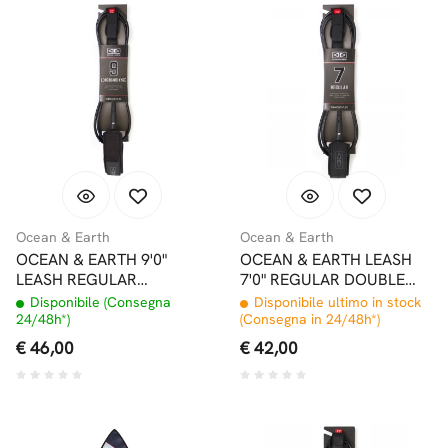
Ocean & Earth
Ocean & Earth
OCEAN & EARTH 9'0"
OCEAN & EARTH LEASH
LEASH REGULAR
7'0" REGULAR DOUBLE
LONGBOARD DA
SWIVEL
Disponibile (Consegna
Disponibile ultimo in stock
GINOCCHIO
24/48h*)
(Consegna in 24/48h*)
€ 46,00
€ 42,00