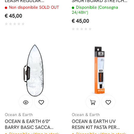
LEASH REGULAR
SHORTBOARD STRETCH
LONGBOARD/SUP DA
SACCA MORBIDA
Non disponibile SOLD OUT
Disponibile (Consegna
CAVIGLIA
24/48h*)
€ 45,00
€ 45,00
Ocean & Earth
Ocean & Earth
OCEAN & EARTH 6'0"
OCEAN & EARTH UV
BARRY BASIC SACCA
RESIN KIT PASTA PER
SHORTBOARD
RIPARAZIONI BODYBOARD
Disponibile ultimo in stock
Disponibile ultimo in stock