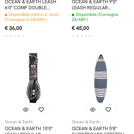
OCEAN & EARTH LEASH
OCEAN & EARTH 9'0"
6'0" COMP DOUBLE
LEASH REGULAR
SWIVEL
LONGBOARD DA
Disponibile ultimo in stock
Disponibile (Consegna
CAVIGLIA
(Consegna in 24/48h*)
24/48h*)
€ 36,00
€ 45,00
Ocean & Earth
Ocean & Earth
OCEAN & EARTH 10'0"
OCEAN & EARTH 5'8"