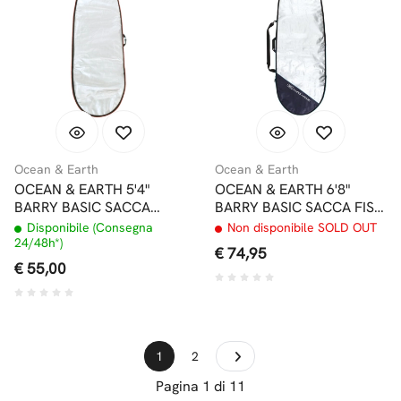
Ocean & Earth
Ocean & Earth
OCEAN & EARTH 5'4"
OCEAN & EARTH 6'8"
BARRY BASIC SACCA
BARRY BASIC SACCA FISH
SHORTBOARD
FUNBOARD
Disponibile (Consegna
Non disponibile SOLD OUT
24/48h*)
€ 74,95
€ 55,00
1
2
Pagina 1 di 11