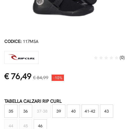
CODICE:
117MSA
(0)
€ 76,49
€ 84,99
-10%
TABELLA CALZARI RIP CURL
35
36
37-38
39
40
41-42
43
44
45
46