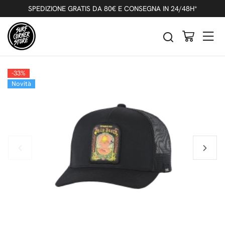
Indietro
Precedente
Successivo
SPEDIZIONE GRATIS DA 80€ E CONSEGNA IN 24/48H*
RIP CURL BELLS PRO TRUCKER CAPPELLO
WASHED BLACK
-33%
Novità