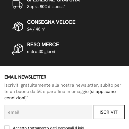
Sopra 80€ di spesa*
CONSEGNA VELOCE
24 / 48 h*
RESO MERCE
entro 30 giorni
EMAIL NEWSLETTER
Iscriviti gratuitamente alla nostra newsletter, subito per
te un buono da 5€ e paraffina in omaggio (
si applicano
condizioni
)*.
ISCRIVITI
Accetto trattamento dati personali (
Link
)