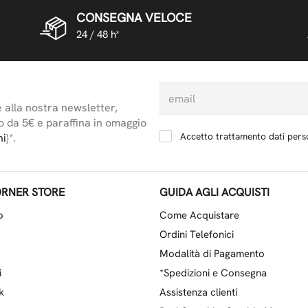
CONSEGNA VELOCE
24 / 48 h*
e alla nostra newsletter,
o da 5€ e paraffina in omaggio
Accetto trattamento dati perso
ni
)*.
RNER STORE
GUIDA AGLI ACQUISTI
o
Come Acquistare
Ordini Telefonici
Modalità di Pagamento
i
*Spedizioni e Consegna
k
Assistenza clienti