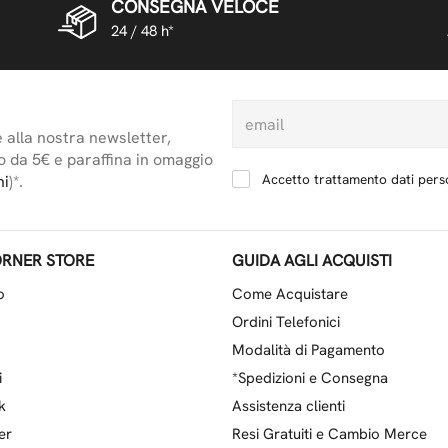
CONSEGNA VELOCE
24 / 48 h*
e alla nostra newsletter,
o da 5€ e paraffina in omaggio
Accetto trattamento dati perso
ni
)*.
RNER STORE
GUIDA AGLI ACQUISTI
o
Come Acquistare
Ordini Telefonici
Modalità di Pagamento
i
*Spedizioni e Consegna
k
Assistenza clienti
er
Resi Gratuiti e Cambio Merce