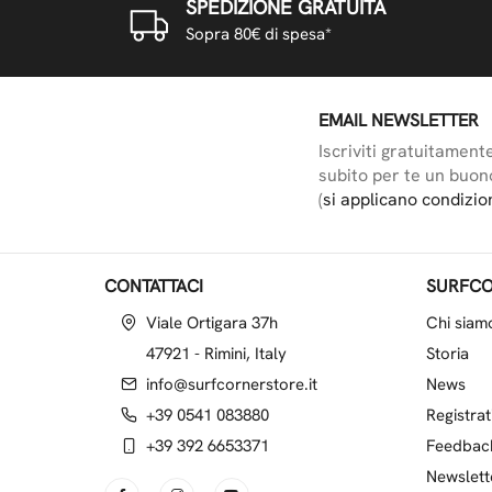
SPEDIZIONE GRATUITA
Sopra 80€ di spesa*
EMAIL NEWSLETTER
Iscriviti gratuitament
subito per te un buon
(
si applicano condizio
CONTATTACI
SURFCO
Viale Ortigara 37h
Chi siam
47921 - Rimini, Italy
Storia
info@surfcornerstore.it
News
+39 0541 083880
Registrat
+39 392 6653371
Feedbac
Newslett