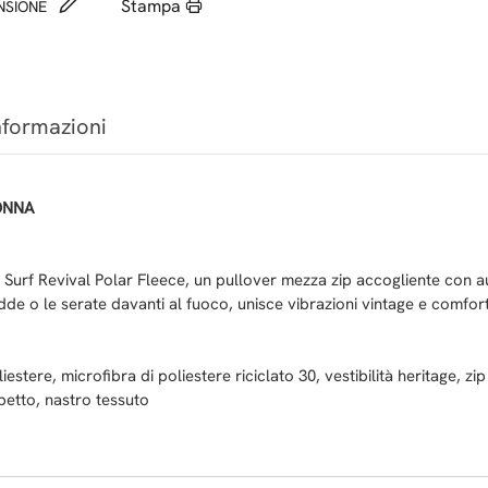
Stampa
ENSIONE
nformazioni
ONNA
la Surf Revival Polar Fleece, un pullover mezza zip accogliente con aud
redde o le serate davanti al fuoco, unisce vibrazioni vintage e comfo
tere, microfibra di poliestere riciclato 30, vestibilità heritage, zip 
l petto, nastro tessuto