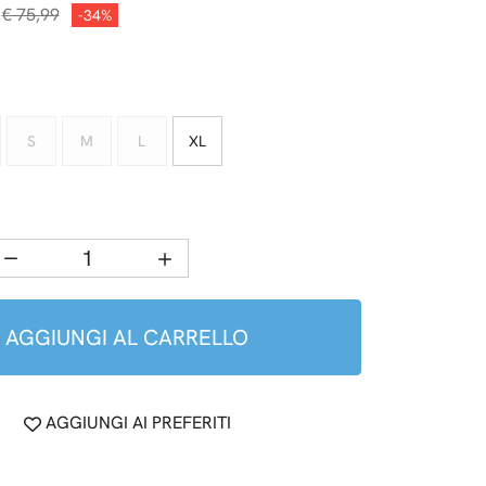
€ 75,99
-34%
S
M
L
XL
AGGIUNGI AL CARRELLO
AGGIUNGI AI PREFERITI