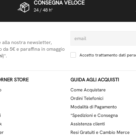
CONSEGNA VELOCE
24 / 48 h*
e alla nostra newsletter,
o da 5€ e paraffina in omaggio
Accetto trattamento dati perso
ni
)*.
RNER STORE
GUIDA AGLI ACQUISTI
o
Come Acquistare
Ordini Telefonici
Modalità di Pagamento
i
*Spedizioni e Consegna
k
Assistenza clienti
er
Resi Gratuiti e Cambio Merce