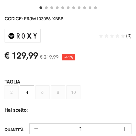
CODICE:
ERJW103086-XBBB
(0)
€ 129,99
€ 219,99
-41%
TAGLIA
2
4
6
8
10
Hai scelto:
QUANTITÀ