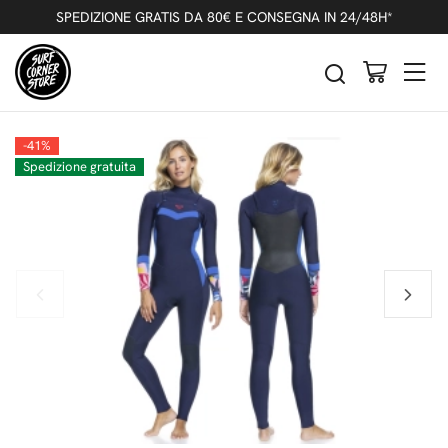
Indietro
Precedente
Successivo
SPEDIZIONE GRATIS DA 80€ E CONSEGNA IN 24/48H*
ROXY SYNCRO 4/3 FRONT ZIP MUTA
INTERA DONNA NAVY NIGHTS
-41%
Spedizione gratuita