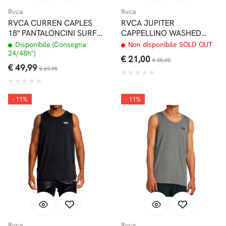
Rvca
Rvca
RVCA CURREN CAPLES
RVCA JUPITER
18" PANTALONCINI SURF
CAPPELLINO WASHED
NAVY MARINE
BLACK
Disponibile (Consegna
Non disponibile SOLD OUT
24/48h*)
€ 21,00
€ 35,00
€ 49,99
€ 69,95
- 11%
- 11%
Rvca
Rvca