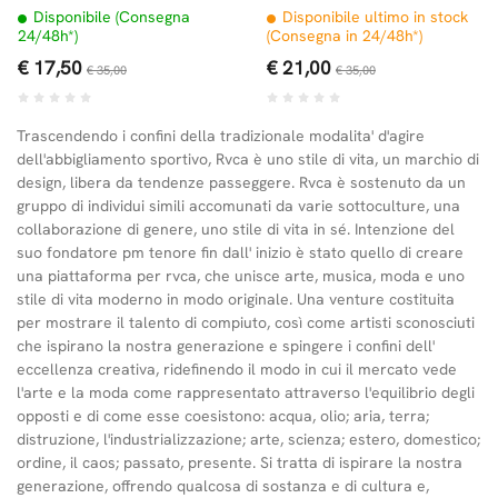
Disponibile (Consegna
Disponibile ultimo in stock
24/48h*)
(Consegna in 24/48h*)
€ 17,50
€ 21,00
€ 35,00
€ 35,00
Trascendendo i confini della tradizionale modalita' d'agire
dell'abbigliamento sportivo, Rvca è uno stile di vita, un marchio di
design, libera da tendenze passeggere. Rvca è sostenuto da un
gruppo di individui simili accomunati da varie sottoculture, una
collaborazione di genere, uno stile di vita in sé. Intenzione del
suo fondatore pm tenore fin dall' inizio è stato quello di creare
una piattaforma per rvca, che unisce arte, musica, moda e uno
stile di vita moderno in modo originale. Una venture costituita
per mostrare il talento di compiuto, così come artisti sconosciuti
che ispirano la nostra generazione e spingere i confini dell'
eccellenza creativa, ridefinendo il modo in cui il mercato vede
l'arte e la moda come rappresentato attraverso l'equilibrio degli
opposti e di come esse coesistono: acqua, olio; aria, terra;
distruzione, l'industrializzazione; arte, scienza; estero, domestico;
ordine, il caos; passato, presente. Si tratta di ispirare la nostra
generazione, offrendo qualcosa di sostanza e di cultura e,