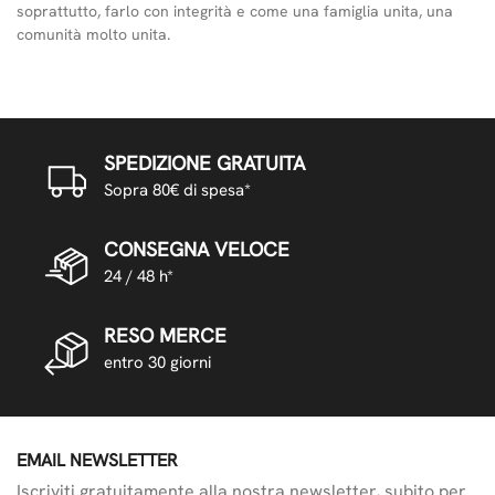
soprattutto, farlo con integrità e come una famiglia unita, una
comunità molto unita.
SPEDIZIONE GRATUITA
Sopra 80€ di spesa*
CONSEGNA VELOCE
24 / 48 h*
RESO MERCE
entro 30 giorni
EMAIL NEWSLETTER
Iscriviti gratuitamente alla nostra newsletter, subito per