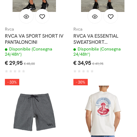
Rvca
Rvca
RVCA VA SPORT SHORT IV
RVCA VA ESSENTIAL
PANTALONCINI
SWEATSHORT
PANTALONCINI
Disponibile (Consegna
Disponibile (Consegna
24/48h*)
24/48h*)
€ 29,95
€ 34,95
€ 45,00
€ 49,95
- 33%
- 30%