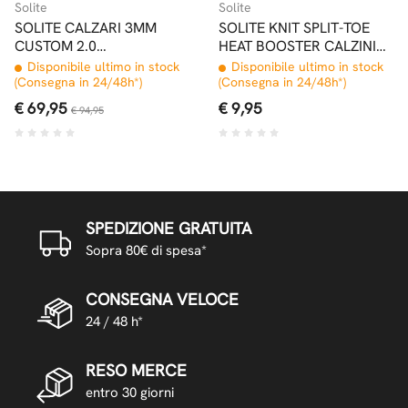
Solite
Solite
SOLITE CALZARI 3MM
SOLITE KNIT SPLIT-TOE
CUSTOM 2.0
HEAT BOOSTER CALZINI
WATERSPORT BOOTS
PER CALZARI
Disponibile ultimo in stock
Disponibile ultimo in stock
(Consegna in 24/48h*)
(Consegna in 24/48h*)
€ 69,95
€ 9,95
€ 94,95
SPEDIZIONE GRATUITA
Sopra 80€ di spesa*
CONSEGNA VELOCE
24 / 48 h*
RESO MERCE
entro 30 giorni