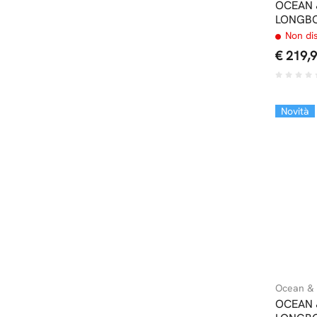
OCEAN 
LONGBO
Non di
€ 219,
Novità
Ocean & 
OCEAN 