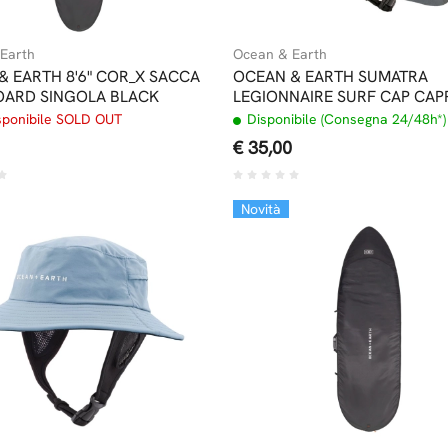
Earth
Ocean & Earth
& EARTH 8'6" COR_X SACCA
OCEAN & EARTH SUMATRA
ARD SINGOLA BLACK
LEGIONNAIRE SURF CAP CAP
SURF CHARCOAL
sponibile SOLD OUT
Disponibile (Consegna 24/48h*)
€ 35,00
Novità