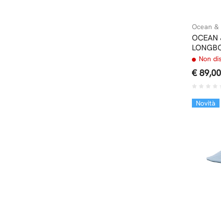
Ocean & 
OCEAN 
LONGBO
Non di
€ 89,00
Novità