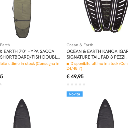
Earth
Ocean & Earth
& EARTH 7'0" HYPA SACCA
OCEAN & EARTH KANOA IGA
 SHORTBOARD/FISH DOUBLE
SIGNATURE TAIL PAD 3 PEZZI
 KHAKI
BLACK/LIME
bile ultimo in stock (Consegna in
Disponibile ultimo in stock (Co
24/48h*)
95
€ 49,95
Novità