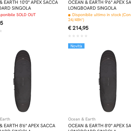
& EARTH 10'0" APEX SACCA
OCEAN & EARTH 9'6" APEX S
ARD SINGOLA
LONGBOARD SINGOLA
sponibile SOLD OUT
Disponibile ultimo in stock (Co
24/48h*)
95
€ 214,95
Novità
Earth
Ocean & Earth
& EARTH 8'6" APEX SACCA
OCEAN & EARTH 8'0" APEX S