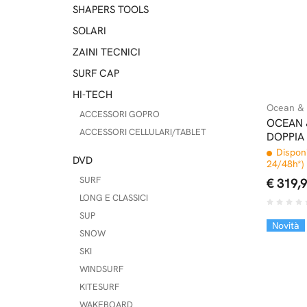
SHAPERS TOOLS
SOLARI
ZAINI TECNICI
SURF CAP
HI-TECH
Ocean & 
ACCESSORI GOPRO
OCEAN 
ACCESSORI CELLULARI/TABLET
DOPPIA
COFFIN
Disponi
DVD
24/48h*)
SURF
€ 319,
LONG E CLASSICI
SUP
Novità
SNOW
SKI
WINDSURF
KITESURF
WAKEBOARD