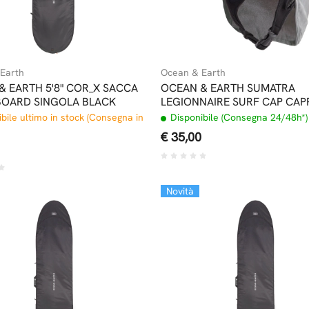
Earth
Ocean & Earth
& EARTH 5'8" COR_X SACCA
OCEAN & EARTH SUMATRA
OARD SINGOLA BLACK
LEGIONNAIRE SURF CAP CAP
SURF GRIGIO
bile ultimo in stock (Consegna in
Disponibile (Consegna 24/48h*)
€ 35,00
Novità