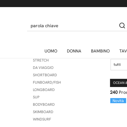
PINNE SUP
Home
ACCESSORI
PINNE SOFTBOARDS
COMPATIBILI FCS/FUTURES
ACC
SACCHE
Recension
SINGOLE
DOPPIE
Taglie
UOMO
DONNA
BAMBINO
TAV
SEX WAX
TRIPLE/QUADRUPLE
HUMPS E
STRETCH
tutti
Top
DA VIAGGIO
SHORTBOARD
FUNBOARD/FISH
OCEAN 
LONGBOARD
240
Prod
SUP
Novità
BODYBOARD
SKIMBOARD
WINDSURF