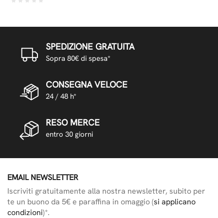
SPEDIZIONE GRATUITA
Sopra 80€ di spesa*
CONSEGNA VELOCE
24 / 48 h*
RESO MERCE
entro 30 giorni
EMAIL NEWSLETTER
Iscriviti gratuitamente alla nostra newsletter, subito per
te un buono da 5€ e paraffina in omaggio (
si applicano
condizioni
)*.