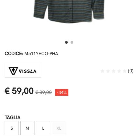
CODICE:
M511YECO-PHA
(0)
€ 59,00
€ 89,00
-34%
TAGLIA
S
M
L
XL