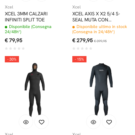
Xcel
Xcel
XCEL 3MM CALZARI
XCEL AXIS X X2 5/4 S-
INFINITI SPLIT TOE
SEAL MUTA CON
CAPPUCCIO
Disponibile (Consegna
Disponibile ultimo in stock
24/48h*)
(Consegna in 24/48h*)
€ 79,95
€ 279,95
€ 399,95
- 30%
- 15%
Xcel
Xcel