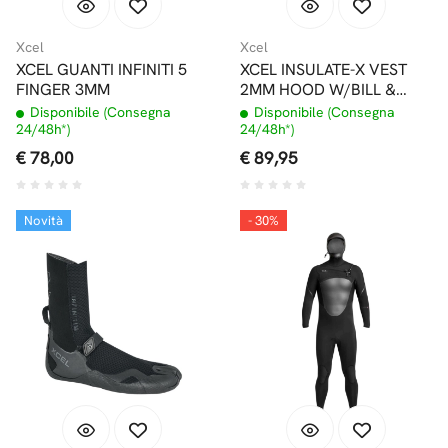
Xcel
Xcel
XCEL GUANTI INFINITI 5
XCEL INSULATE-X VEST
FINGER 3MM
2MM HOOD W/BILL &
DAM CORPETTO CON
Disponibile (Consegna
Disponibile (Consegna
CAPPUCCIO
24/48h*)
24/48h*)
€ 78,00
€ 89,95
Novità
- 30%