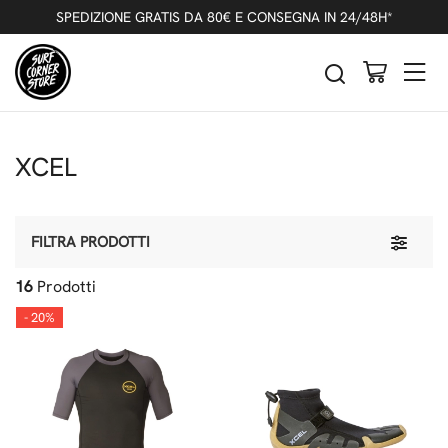
SPEDIZIONE GRATIS DA 80€ E CONSEGNA IN 24/48H*
XCEL
Toggle 
FILTRA PRODOTTI
16
Prodotti
- 20%