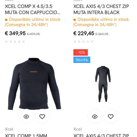
XCEL COMP X 4.5/3.5
XCEL AXIS 4/3 CHEST ZIP
MUTA CON CAPPUCCIO
MUTA INTERA BLACK
FRONT ZIP BLACK
Disponibile ultimo in stock
Disponibile ultimo in stock
(Consegna in 24/48h*)
(Consegna in 24/48h*)
€ 349,95
€ 229,45
€ 499,95
€ 269,95
- 10%
Novità
Xcel
Xcel
XCEL COMP 1.5MM
XCEL AXIS 4/3 CHEST ZIP