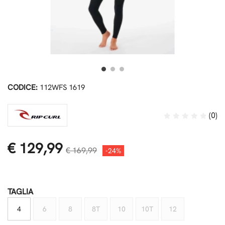
CODICE:
112WFS 1619
(0)
€ 129,99
€ 169,99
-24%
TAGLIA
4
6
8
8T
10
10T
12