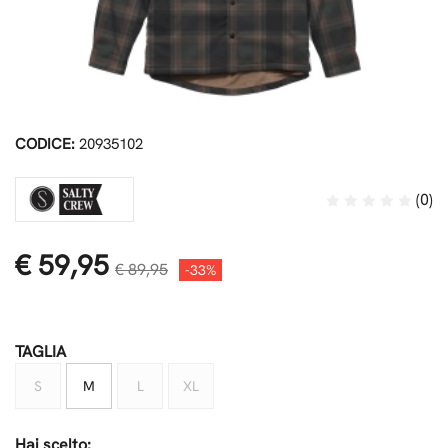
CODICE:
20935102
(0)
€ 59,95
€ 89,95
-33%
TAGLIA
S
M
L
XL
Hai scelto: