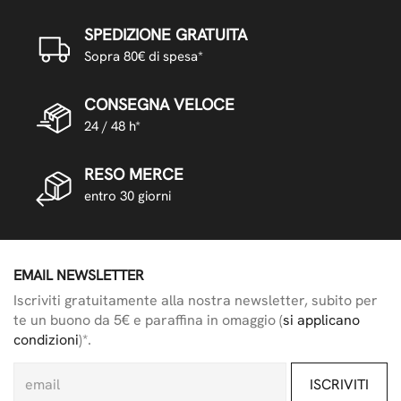
SPEDIZIONE GRATUITA
Sopra 80€ di spesa*
CONSEGNA VELOCE
24 / 48 h*
RESO MERCE
entro 30 giorni
EMAIL NEWSLETTER
Iscriviti gratuitamente alla nostra newsletter, subito per
te un buono da 5€ e paraffina in omaggio (
si applicano
condizioni
)*.
ISCRIVITI