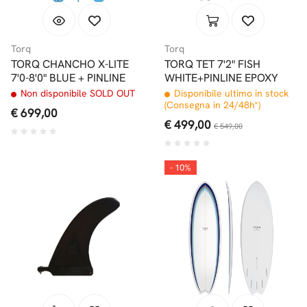
Torq
Torq
TORQ CHANCHO X-LITE
TORQ TET 7'2" FISH
7'0-8'0" BLUE + PINLINE
WHITE+PINLINE EPOXY
Non disponibile SOLD OUT
Disponibile ultimo in stock
(Consegna in 24/48h*)
€ 699,00
€ 499,00
€ 549,00
- 10%