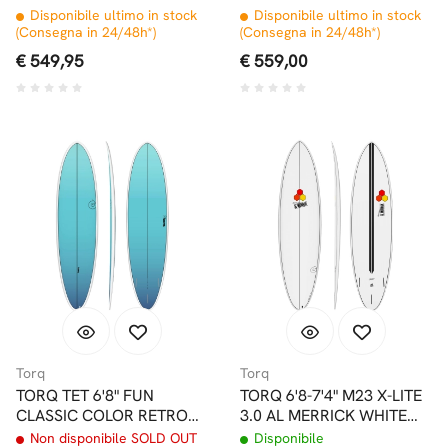
BLUE
FADE BLU
Disponibile ultimo in stock
Disponibile ultimo in stock
(Consegna in 24/48h*)
(Consegna in 24/48h*)
€ 549,95
€ 559,00
Torq
Torq
TORQ TET 6'8" FUN
TORQ 6'8-7'4" M23 X-LITE
CLASSIC COLOR RETRO
3.0 AL MERRICK WHITE
FADE BLU
PINLINE FUTURES
Non disponibile SOLD OUT
Disponibile