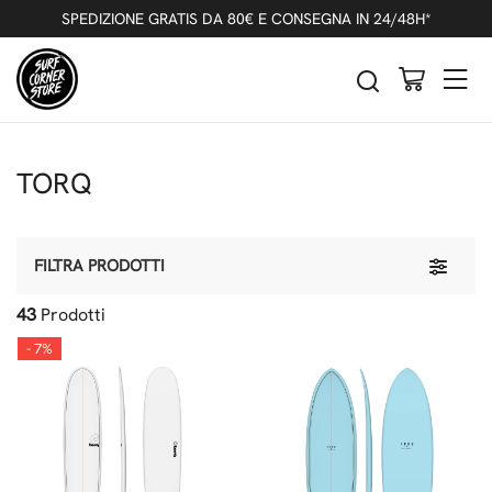
SPEDIZIONE GRATIS DA 80€ E CONSEGNA IN 24/48H*
TORQ
Toggle 
FILTRA PRODOTTI
43
Prodotti
- 7%