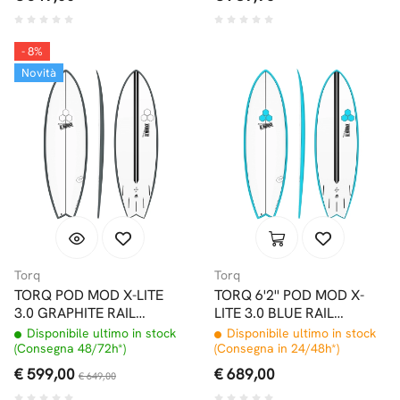
- 8%
Novità
Torq
Torq
TORQ POD MOD X-LITE
TORQ 6'2'' POD MOD X-
3.0 GRAPHITE RAIL
LITE 3.0 BLUE RAIL
PINLINE FUTURES
PINLINE FUTURES
Disponibile ultimo in stock
Disponibile ultimo in stock
(Consegna 48/72h*)
(Consegna in 24/48h*)
€ 599,00
€ 689,00
€ 649,00