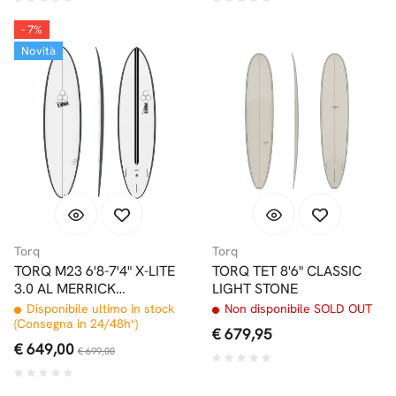
- 7%
Novità
Torq
Torq
TORQ M23 6'8-7'4" X-LITE
TORQ TET 8'6" CLASSIC
3.0 AL MERRICK
LIGHT STONE
GRAPHITE PINLINE
Disponibile ultimo in stock
Non disponibile SOLD OUT
FUTURES
(Consegna in 24/48h*)
€ 679,95
€ 649,00
€ 699,00