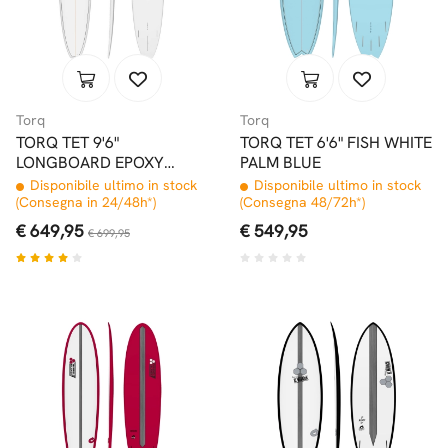
Torq
Torq
TORQ TET 9'6"
TORQ TET 6'6" FISH WHITE
LONGBOARD EPOXY
PALM BLUE
WHITE PINLINE
Disponibile ultimo in stock
Disponibile ultimo in stock
(Consegna in 24/48h*)
(Consegna 48/72h*)
€ 649,95
€ 549,95
€ 699,95