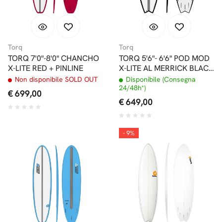
Torq
Torq
TORQ 7'0"-8'0" CHANCHO
TORQ 5'6"- 6'6" POD MOD
X-LITE RED + PINLINE
X-LITE AL MERRICK BLACK
RAIL EPOXY
Non disponibile SOLD OUT
Disponibile (Consegna
24/48h*)
€ 699,00
€ 649,00
- 9%