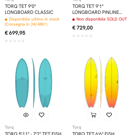
TORQ TET 9'0"
TORQ TET 9'1"
LONGBOARD CLASSIC
LONGBOARD PINLINE
COLOR RAIL RED
Disponibile ultimo in stock
Non disponibile SOLD OUT
(Consegna in 24/48h*)
€ 729,00
€ 699,95
Torq
Torq
TORQ 5'11" - 7'2" TET FISH
TORQ TET 6'6" FISH