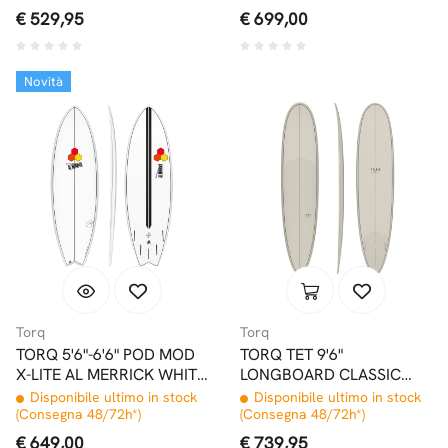
€ 529,95
€ 699,00
Novità
Torq
Torq
TORQ 5'6"-6'6" POD MOD
TORQ TET 9'6"
X-LITE AL MERRICK WHITE
LONGBOARD CLASSIC
PINLINE FUTURES
COLOR LIGHT STONE
Disponibile ultimo in stock
Disponibile ultimo in stock
(Consegna 48/72h*)
(Consegna 48/72h*)
€ 649,00
€ 739,95