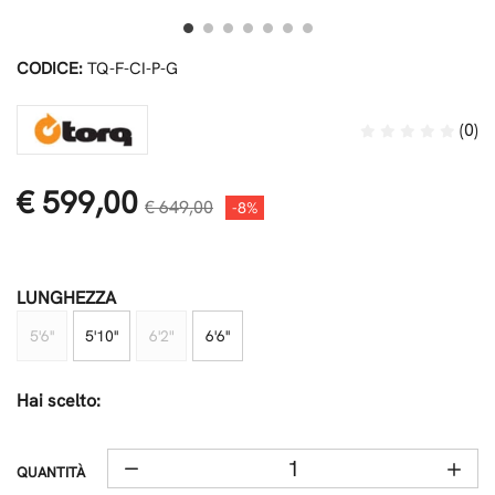
CODICE:
TQ-F-CI-P-G
(0)
€ 599,00
€ 649,00
-8%
LUNGHEZZA
5'6''
5'10''
6'2"
6'6''
Hai scelto:
QUANTITÀ