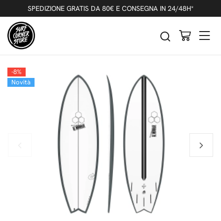
Indietro
Precedente
Successivo
SPEDIZIONE GRATIS DA 80€ E CONSEGNA IN 24/48H*
TORQ POD MOD X-LITE 3.0 GRAPHITE
RAIL PINLINE FUTURES
-8%
Novità