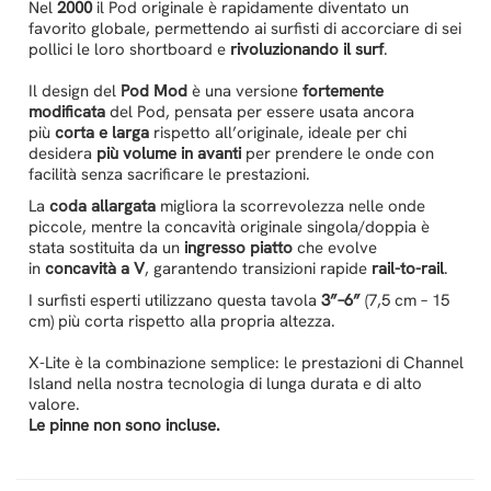
Nel
2000
il Pod originale è rapidamente diventato un
favorito globale, permettendo ai surfisti di accorciare di sei
pollici le loro shortboard e
rivoluzionando il surf
.
Il design del
Pod Mod
è una versione
fortemente
modificata
del Pod, pensata per essere usata ancora
più
corta e larga
rispetto all’originale, ideale per chi
desidera
più volume in avanti
per prendere le onde con
facilità senza sacrificare le prestazioni.
La
coda allargata
migliora la scorrevolezza nelle onde
piccole, mentre la concavità originale singola/doppia è
stata sostituita da un
ingresso piatto
che evolve
in
concavità a V
, garantendo transizioni rapide
rail-to-rail
.
I surfisti esperti utilizzano questa tavola
3”–6”
(7,5 cm – 15
cm) più corta rispetto alla propria altezza.
X-Lite è la combinazione semplice: le prestazioni di Channel
Island nella nostra tecnologia di lunga durata e di alto
valore.
Le pinne non sono incluse.